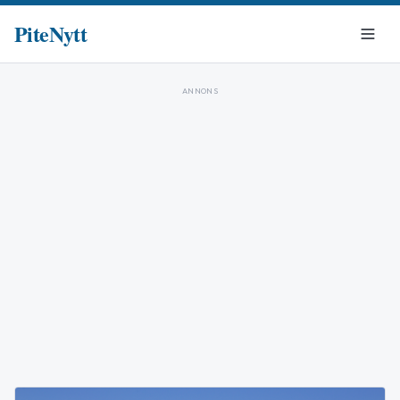
PiteNytt
ANNONS