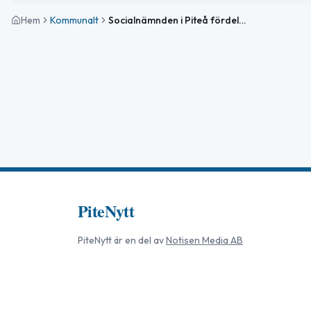
Hem
Kommunalt
Socialnämnden i Piteå fördelar 1,7 miljoner kronor i föreningsstöd
PiteNytt
PiteNytt
är en del av
Notisen Media AB