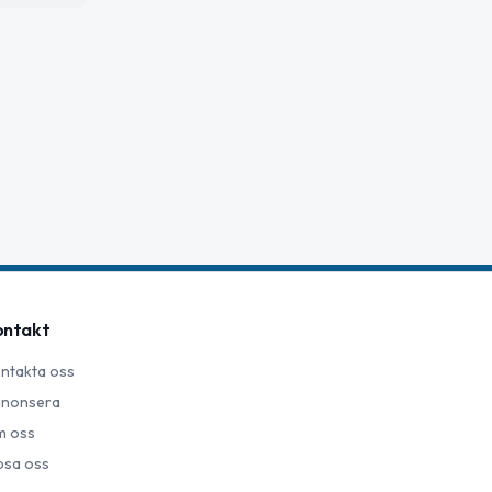
ontakt
ntakta oss
nonsera
 oss
psa oss