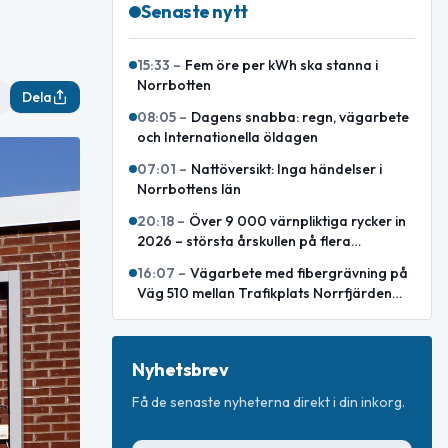
Senaste nytt
15:33
–
Fem öre per kWh ska stanna i
Norrbotten
Dela
08:05
–
Dagens snabba: regn, vägarbete
och Internationella öldagen
07:01
–
Nattöversikt: Inga händelser i
Norrbottens län
20:18
–
Över 9 000 värnpliktiga rycker in
2026 – största årskullen på flera
decennier
16:07
–
Vägarbete med fibergrävning på
Väg 510 mellan Trafikplats Norrfjärden
och Småland
Nyhetsbrev
Få de senaste nyheterna direkt i din inkorg.