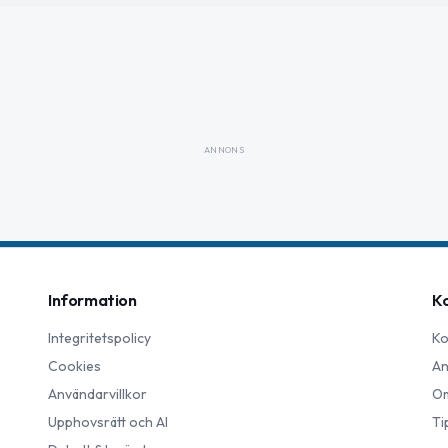
ANNONS
Information
K
Integritetspolicy
Ko
Cookies
An
Användarvillkor
Om
Upphovsrätt och AI
Ti