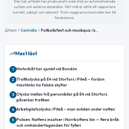
Den här artikeln har producerats med stöd av automatiserade
system och externa datakällor. Vårt mål är alltid att rapportera
korrekt, sakligt och relevant. Trots noggranna kontroller kan fel
förekomma.
Hem
Samhälle
Fotbollsfest och musikquiz i kväll – så blir din onsdag
Mest läst
Motorbåt har sjunkit vid Bondön
1
Trafikolycka på E4 vid Storfors i Piteå – fordon
2
misstänks ha falska skyltar
Olycka mellan två personbilar på E4 vid Storfors
3
påverkar trafiken
Arbetsplatsolycka i Piteå – man avliden under natten
4
Polisen: Nattens insatser i Norrbottens län — flera bråk
5
och omhändertaganden för fylleri