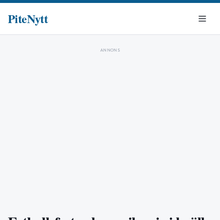
PiteNytt
ANNONS