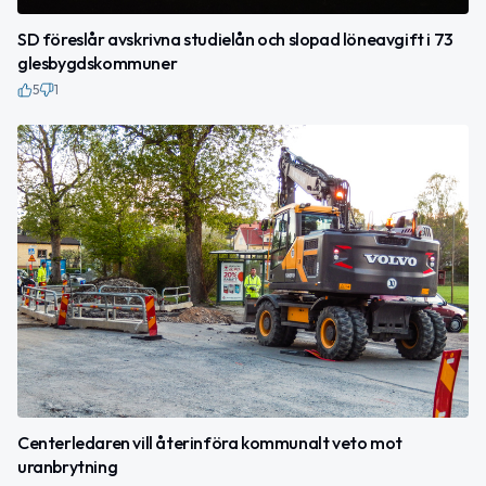
SD föreslår avskrivna studielån och slopad löneavgift i 73
glesbygdskommuner
5
1
Centerledaren vill återinföra kommunalt veto mot
uranbrytning