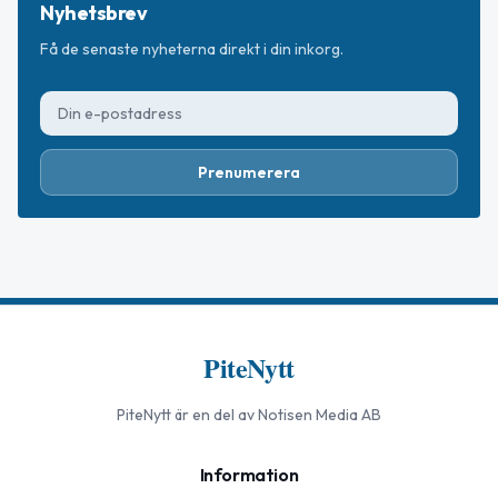
Nyhetsbrev
Få de senaste nyheterna direkt i din inkorg.
Prenumerera
PiteNytt
PiteNytt
är en del av Notisen Media AB
Information