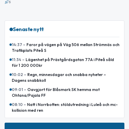
6
Senaste nytt
14:37
–
Faror på vägen på Väg 506 mellan Strömnäs och
Trafikplats Piteå S
11:34
–
Lägenhet på Prästgårdsgatan 77A i Piteå såld
för 1 200 000kr
10:02
–
Regn, minnesdagar och snabba nyheter –
Dagens snabbkoll
09:01
–
Oavgjort för Blåsmark SK hemma mot
Ohtana/Pajala FF
08:10
–
Natt i Norrbotten: stöldutredning i Luleå och mc-
kollision med ren