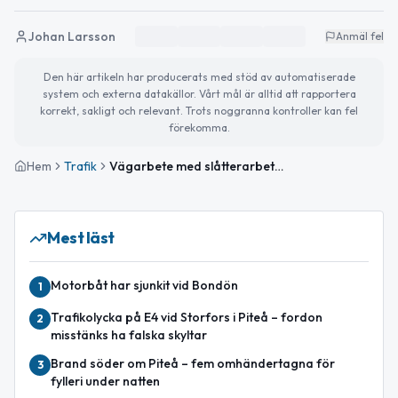
Johan Larsson
Anmäl fel
Den här artikeln har producerats med stöd av automatiserade
system och externa datakällor. Vårt mål är alltid att rapportera
korrekt, sakligt och relevant. Trots noggranna kontroller kan fel
förekomma.
Hem
Trafik
Vägarbete med slåtterarbete på E4 mellan Pitsund S och Bergsviken avslutat
Mest läst
Motorbåt har sjunkit vid Bondön
1
Trafikolycka på E4 vid Storfors i Piteå – fordon
2
misstänks ha falska skyltar
Brand söder om Piteå – fem omhändertagna för
3
fylleri under natten