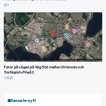
4
Faror på vägen på Väg 506 mellan Strömnäs och
Trafikplats Piteå S
5
1
Senaste nytt