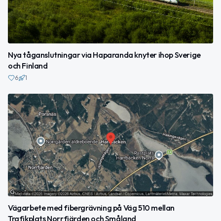
Nya tåganslutningar via Haparanda knyter ihop Sverige
och Finland
6
1
Vägarbete med fibergrävning på Väg 510 mellan
Trafikplats Norrfjärden och Småland