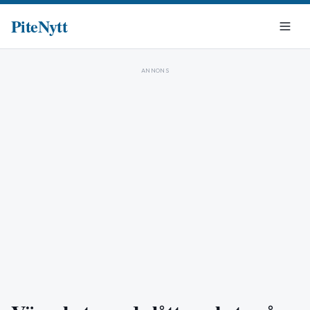
PiteNytt
ANNONS