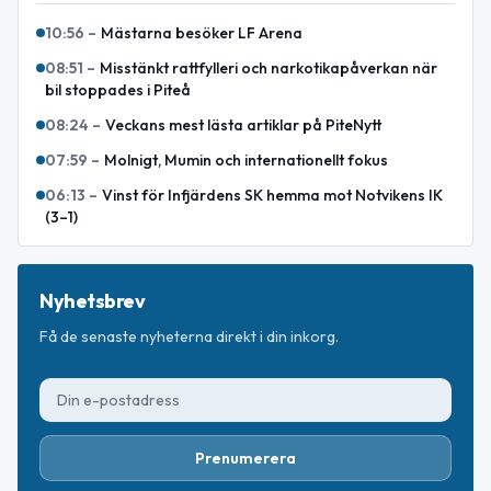
10:56
–
Mästarna besöker LF Arena
08:51
–
Misstänkt rattfylleri och narkotikapåverkan när
bil stoppades i Piteå
08:24
–
Veckans mest lästa artiklar på PiteNytt
07:59
–
Molnigt, Mumin och internationellt fokus
06:13
–
Vinst för Infjärdens SK hemma mot Notvikens IK
(3–1)
Nyhetsbrev
Få de senaste nyheterna direkt i din inkorg.
Prenumerera