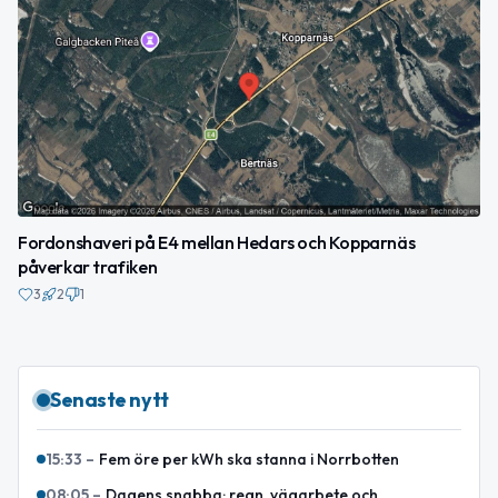
Fordonshaveri på E4 mellan Hedars och Kopparnäs
påverkar trafiken
3
2
1
Senaste nytt
15:33
–
Fem öre per kWh ska stanna i Norrbotten
08:05
–
Dagens snabba: regn, vägarbete och