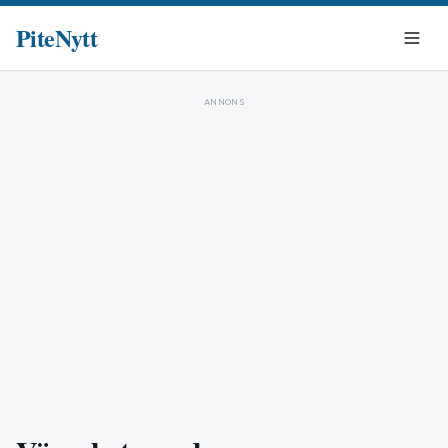
PiteNytt
ANNONS