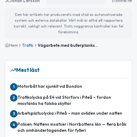
Johan Larsson
Anmäl fel
Den här artikeln har producerats med stöd av automatiserade
system och externa datakällor. Vårt mål är alltid att rapportera
korrekt, sakligt och relevant. Trots noggranna kontroller kan fel
förekomma.
Hem
Trafik
Vägarbete med bullerplanksarbete på E4 mellan Hortlax och Bergsviken avslutat
Mest läst
Motorbåt har sjunkit vid Bondön
1
Trafikolycka på E4 vid Storfors i Piteå – fordon
2
misstänks ha falska skyltar
Arbetsplatsolycka i Piteå – man avliden under natten
3
Polisen: Nattens insatser i Norrbottens län — flera bråk
4
och omhändertaganden för fylleri