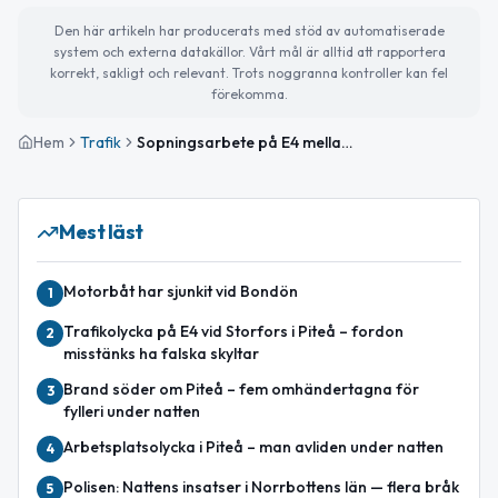
Den här artikeln har producerats med stöd av automatiserade
system och externa datakällor. Vårt mål är alltid att rapportera
korrekt, sakligt och relevant. Trots noggranna kontroller kan fel
förekomma.
Hem
Trafik
Sopningsarbete på E4 mellan Trafikplats Rosvik S och Ersnäs V avslutat
Mest läst
Motorbåt har sjunkit vid Bondön
1
Trafikolycka på E4 vid Storfors i Piteå – fordon
2
misstänks ha falska skyltar
Brand söder om Piteå – fem omhändertagna för
3
fylleri under natten
Arbetsplatsolycka i Piteå – man avliden under natten
4
Polisen: Nattens insatser i Norrbottens län — flera bråk
5