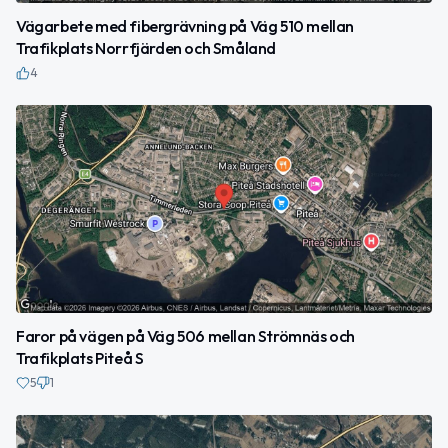
Vägarbete med fibergrävning på Väg 510 mellan
Trafikplats Norrfjärden och Småland
4
Faror på vägen på Väg 506 mellan Strömnäs och
Trafikplats Piteå S
5
1