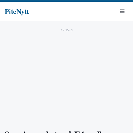
PiteNytt
ANNONS