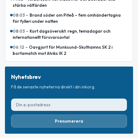
stärka välfärden
08:03
–
Brand söder om Piteå – fem omhändertagna
för fylleri under natten
08:03
–
Kort dagsöversikt: regn, temadagar och
internationellt försvarsavtal
06:12
–
Oavgjort för Munksund-Skuthamns SK 2 i
bortamatch mot Alviks IK 2
Nyhetsbrev
Få de senaste nyheterna direkt i din inkorg.
Prenumerera