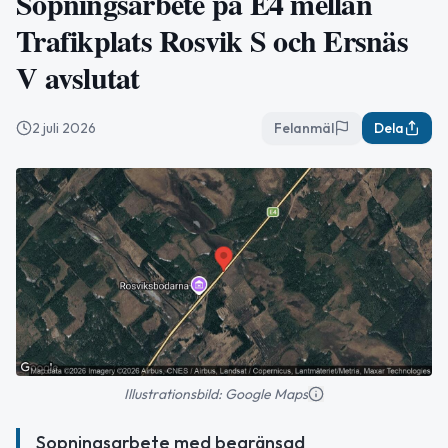
Sopningsarbete på E4 mellan
Trafikplats Rosvik S och Ersnäs
V avslutat
2 juli 2026
Felanmäl
Dela
Illustrationsbild: Google Maps
Sopningsarbete med begränsad