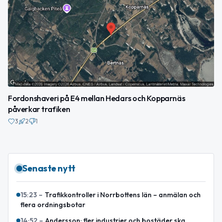
Fordonshaveri på E4 mellan Hedars och Kopparnäs
påverkar trafiken
3
2
1
Senaste nytt
15:23
–
Trafikkontroller i Norrbottens län – anmälan och
flera ordningsbotar
14:52
–
Andersson: fler industrier och bostäder ska