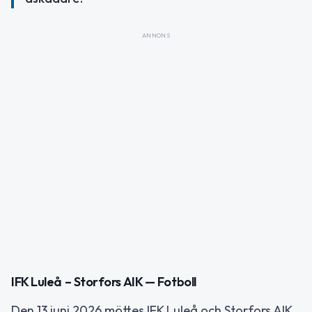
ANNONS
IFK Luleå – Storfors AIK — Fotboll
Den 13 juni 2026 möttes IFK Luleå och Storfors AIK