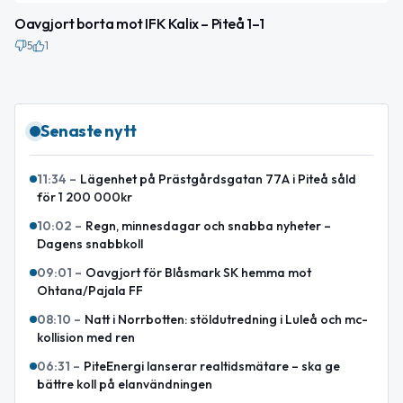
Oavgjort borta mot IFK Kalix – Piteå 1–1
5
1
Senaste nytt
11:34
–
Lägenhet på Prästgårdsgatan 77A i Piteå såld
för 1 200 000kr
10:02
–
Regn, minnesdagar och snabba nyheter –
Dagens snabbkoll
09:01
–
Oavgjort för Blåsmark SK hemma mot
Ohtana/Pajala FF
08:10
–
Natt i Norrbotten: stöldutredning i Luleå och mc-
kollision med ren
06:31
–
PiteEnergi lanserar realtidsmätare – ska ge
bättre koll på elanvändningen