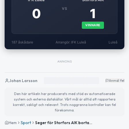
0
1
VS
VINNARE
187 åskådare
Arrangör: IFK Luleå
Luleå
ANNONS
Johan Larsson
Anmäl fel
Den här artikeln har producerats med stöd av automatiserade
system och externa datakällor. Vårt mål är alltid att rapportera
korrekt, sakligt och relevant. Trots noggranna kontroller kan fel
förekomma.
Hem
Sport
Seger för Storfors AIK borta mot IFK Luleå