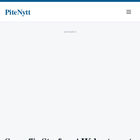
PiteNytt
ANNONS