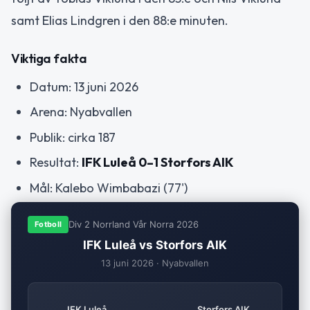
samt Elias Lindgren i den 88:e minuten.
Viktiga fakta
Datum: 13 juni 2026
Arena: Nyabvallen
Publik: cirka 187
Resultat:
IFK Luleå 0–1 Storfors AIK
Mål: Kalebo Wimbabazi (77')
Div 2 Norrland Vår Norra 2026
Fotboll
IFK Luleå vs Storfors AIK
13 juni 2026 · Nyabvallen
IFK Luleå
Storfors AIK