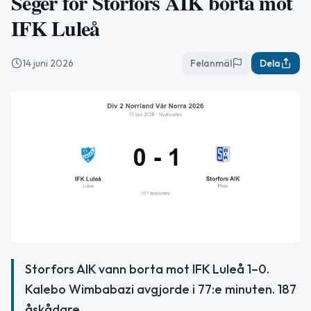
Seger för Storfors AIK borta mot
IFK Luleå
14 juni 2026
Felanmäl
Dela
Storfors AIK vann borta mot IFK Luleå 1–0.
Kalebo Wimbabazi avgjorde i 77:e minuten. 187
åskådare.