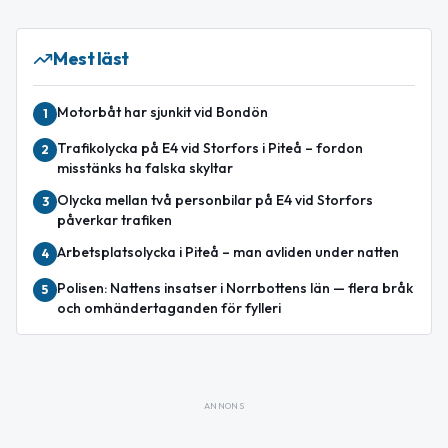
Mest läst
Motorbåt har sjunkit vid Bondön
1
Trafikolycka på E4 vid Storfors i Piteå – fordon
2
misstänks ha falska skyltar
Olycka mellan två personbilar på E4 vid Storfors
3
påverkar trafiken
Arbetsplatsolycka i Piteå – man avliden under natten
4
Polisen: Nattens insatser i Norrbottens län — flera bråk
5
och omhändertaganden för fylleri
ANNONS