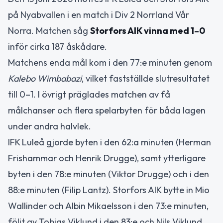
på Nyabvallen i en match i Div 2 Norrland Vår
Norra. Matchen såg
Storfors AIK vinna med 1–0
inför cirka 187 åskådare.
Matchens enda mål kom i den 77:e minuten genom
Kalebo Wimbabazi
, vilket fastställde slutresultatet
till 0–1. I övrigt präglades matchen av få
målchanser och flera spelarbyten för båda lagen
under andra halvlek.
IFK Luleå gjorde byten i den 62:a minuten (Herman
Frishammar och Henrik Drugge), samt ytterligare
byten i den 78:e minuten (Viktor Drugge) och i den
88:e minuten (Filip Lantz). Storfors AIK bytte in Mio
Wallinder och Albin Mikaelsson i den 73:e minuten,
följt av Tobias Viklund i den 83:e och Nils Viklund