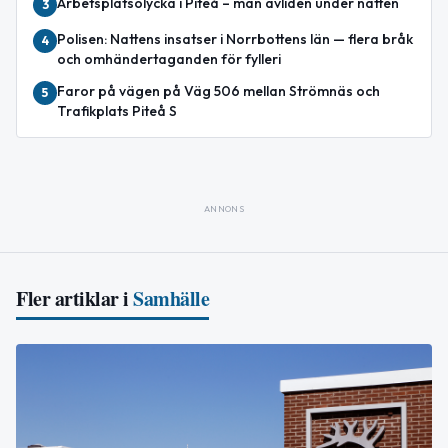
Arbetsplatsolycka i Piteå – man avliden under natten
3
Polisen: Nattens insatser i Norrbottens län — flera bråk
4
och omhändertaganden för fylleri
Faror på vägen på Väg 506 mellan Strömnäs och
5
Trafikplats Piteå S
ANNONS
Fler artiklar i
Samhälle