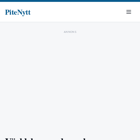
PiteNytt
ANNONS