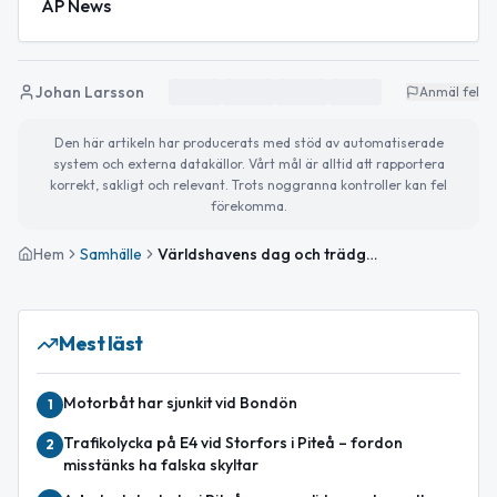
AP News
Johan Larsson
Anmäl fel
Den här artikeln har producerats med stöd av automatiserade
system och externa datakällor. Vårt mål är alltid att rapportera
korrekt, sakligt och relevant. Trots noggranna kontroller kan fel
förekomma.
Hem
Samhälle
Världshavens dag och trädgårdsförsäljning i kväll
Mest läst
Motorbåt har sjunkit vid Bondön
1
Trafikolycka på E4 vid Storfors i Piteå – fordon
2
misstänks ha falska skyltar