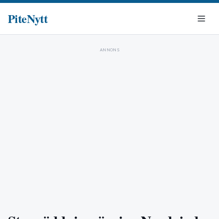
PiteNytt
ANNONS