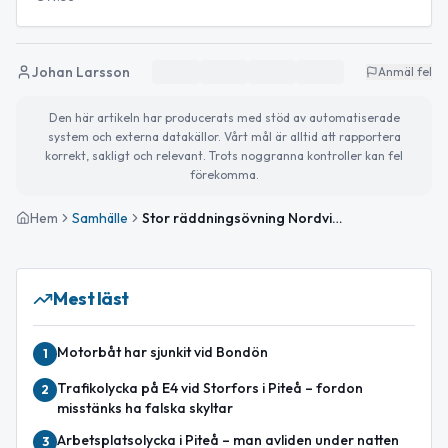
Johan Larsson
Anmäl fel
Den här artikeln har producerats med stöd av automatiserade
system och externa datakällor. Vårt mål är alltid att rapportera
korrekt, sakligt och relevant. Trots noggranna kontroller kan fel
förekomma.
Hem
Samhälle
Stor räddningsövning Nordvind 2026 utanför Piteå
Mest läst
Motorbåt har sjunkit vid Bondön
1
Trafikolycka på E4 vid Storfors i Piteå – fordon
2
misstänks ha falska skyltar
Arbetsplatsolycka i Piteå – man avliden under natten
3