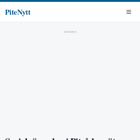
PiteNytt
ANNONS