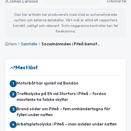
Johan Larsson
Anmäl fel
Den här artikeln har producerats med stöd av automatiserade
system och externa datakällor. Vårt mål är alltid att rapportera
korrekt, sakligt och relevant. Trots noggranna kontroller kan fel
förekomma.
Hem
Samhälle
Socialnämnden i Piteå bemöter revisionskritik mot styrningen
Mest läst
Motorbåt har sjunkit vid Bondön
1
Trafikolycka på E4 vid Storfors i Piteå – fordon
2
misstänks ha falska skyltar
Brand söder om Piteå – fem omhändertagna för
3
fylleri under natten
Arbetsplatsolycka i Piteå – man avliden under natten
4