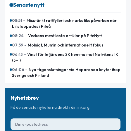
Senaste nytt
08:51
–
Misstänkt rattfylleri och narkotikapåverkan när
bil stoppades i Piteå
08:24
–
Veckans mest lästa artiklar på PiteNytt
07:59
–
Molnigt, Mumin och internationellt fokus
06:13
–
Vinst för Infjärdens SK hemma mot Notvikens IK
(3–1)
06:06
–
Nya tåganslutningar via Haparanda knyter ihop
Sverige och Finland
Nyhetsbrev
Få de senaste nyheterna direkt i din inkorg.