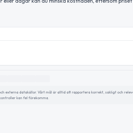
mar eller dagar kan du minska kostnaden, eftersom priset
externa datakällor. Vårt mål är alltid att rapportera korrekt, sakligt och relev
ontroller kan fel förekomma.