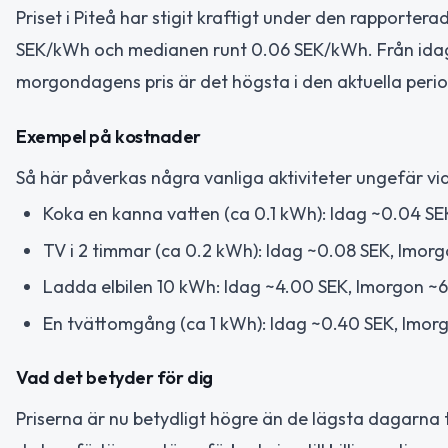
Priset i Piteå har stigit kraftigt under den rapportera
SEK/kWh och medianen runt 0.06 SEK/kWh. Från idag t
morgondagens pris är det högsta i den aktuella peri
Exempel på kostnader
Så här påverkas några vanliga aktiviteter ungefär v
Koka en kanna vatten (ca 0.1 kWh): Idag ~0.04 SE
TV i 2 timmar (ca 0.2 kWh): Idag ~0.08 SEK, Imorg
Ladda elbilen 10 kWh: Idag ~4.00 SEK, Imorgon ~6
En tvättomgång (ca 1 kWh): Idag ~0.40 SEK, Imor
Vad det betyder för dig
Priserna är nu betydligt högre än de lägsta dagarna tid