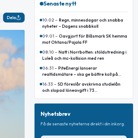
Senaste nytt
Dela
10:02
–
Regn, minnesdagar och snabba
nyheter – Dagens snabbkoll
09:01
–
Oavgjort för Blåsmark SK hemma
mot Ohtana/Pajala FF
08:10
–
Natt i Norrbotten: stöldutredning i
Luleå och mc-kollision med ren
06:31
–
PiteEnergi lanserar
realtidsmätare – ska ge bättre koll på
elanvändningen
16:33
–
SD föreslår avskrivna studielån
och slopad löneavgift i 73
glesbygdskommuner
Nyhetsbrev
Få de senaste nyheterna direkt i din inkorg.