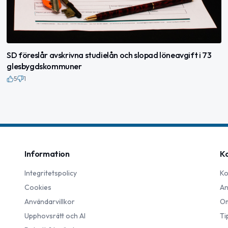
SD föreslår avskrivna studielån och slopad löneavgift i 73
glesbygdskommuner
5
1
Information
K
Integritetspolicy
Ko
Cookies
An
Användarvillkor
Om
Upphovsrätt och AI
Ti