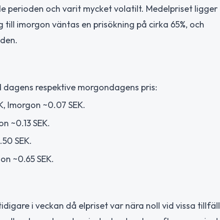
de perioden och varit mycket volatilt. Medelpriset ligger 
ill imorgon väntas en prisökning på cirka 65%, och
oden.
id dagens respektive morgondagens pris:
K, Imorgon ~0.07 SEK.
on ~0.13 SEK.
.50 SEK.
gon ~0.65 SEK.
igare i veckan då elpriset var nära noll vid vissa tillfä