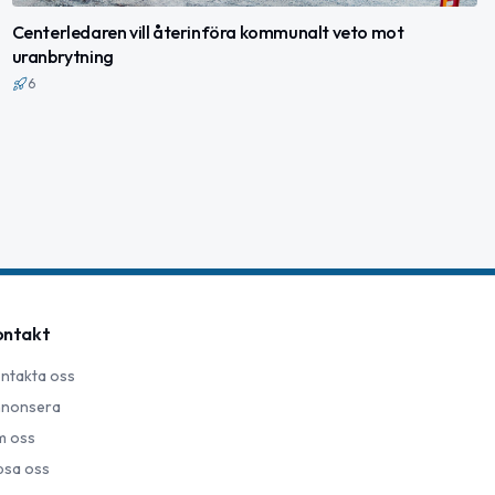
Centerledaren vill återinföra kommunalt veto mot
uranbrytning
6
ontakt
ntakta oss
nonsera
 oss
psa oss