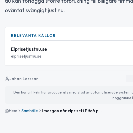
du kan förlägga större förbrukning till billigare tim
oväntat svängigt just nu.
RELEVANTA KÄLLOR
Elprisetjustnu.se
elprisetjustnu.se
Johan Larsson
Den här artikeln har producerats med stöd av automatiserade system och 
noggranna k
Hem
Samhälle
Imorgon når elpriset i Piteå periodens HÖGSTA nivå