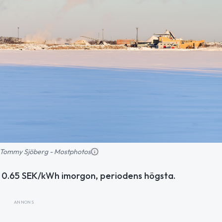
d: Tommy Sjöberg - Mostphotos
till 0.65 SEK/kWh imorgon, periodens högsta.
ANNONS