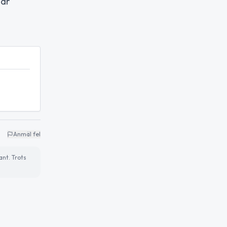
 är
Anmäl fel
ant. Trots