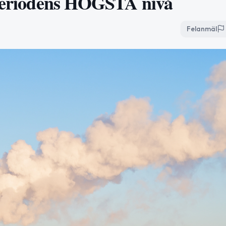
å periodens HÖGSTA nivå
Felanmäl