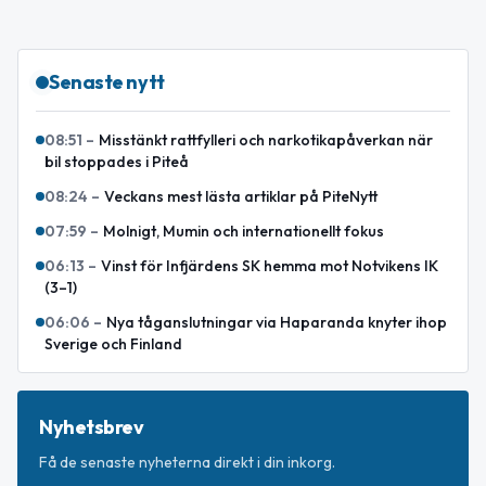
Senaste nytt
08:51
–
Misstänkt rattfylleri och narkotikapåverkan när
bil stoppades i Piteå
08:24
–
Veckans mest lästa artiklar på PiteNytt
07:59
–
Molnigt, Mumin och internationellt fokus
06:13
–
Vinst för Infjärdens SK hemma mot Notvikens IK
(3–1)
06:06
–
Nya tåganslutningar via Haparanda knyter ihop
Sverige och Finland
Nyhetsbrev
Få de senaste nyheterna direkt i din inkorg.