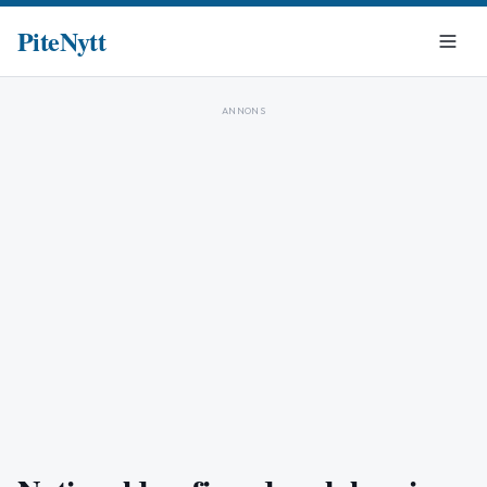
PiteNytt
ANNONS