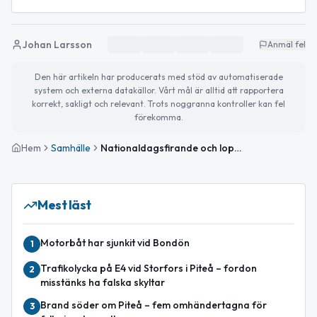
Johan Larsson
Anmäl fel
Den här artikeln har producerats med stöd av automatiserade
system och externa datakällor. Vårt mål är alltid att rapportera
korrekt, sakligt och relevant. Trots noggranna kontroller kan fel
förekomma.
Hem
Samhälle
Nationaldagsfirande och loppis – så blir helgen i Piteå
Mest läst
Motorbåt har sjunkit vid Bondön
1
Trafikolycka på E4 vid Storfors i Piteå – fordon
2
misstänks ha falska skyltar
Brand söder om Piteå – fem omhändertagna för
3