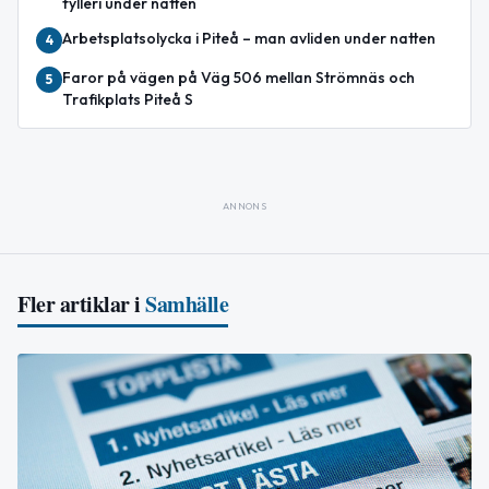
fylleri under natten
Arbetsplatsolycka i Piteå – man avliden under natten
4
Faror på vägen på Väg 506 mellan Strömnäs och
5
Trafikplats Piteå S
ANNONS
Fler artiklar i
Samhälle