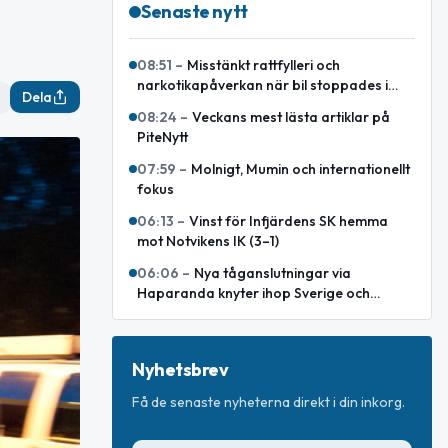
Senaste nytt
08:51
–
Misstänkt rattfylleri och
narkotikapåverkan när bil stoppades i
Dela
Piteå
08:24
–
Veckans mest lästa artiklar på
PiteNytt
07:59
–
Molnigt, Mumin och internationellt
fokus
06:13
–
Vinst för Infjärdens SK hemma
mot Notvikens IK (3–1)
06:06
–
Nya tåganslutningar via
Haparanda knyter ihop Sverige och
Finland
Nyhetsbrev
Få de senaste nyheterna direkt i din inkorg.