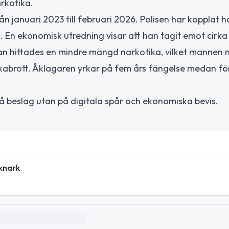
rkotika.
n januari 2023 till februari 2026. Polisen har kopplat h
 En ekonomisk utredning visar att han tagit emot cirka 
kan hittades en mindre mängd narkotika, vilket mannen
kabrott. Åklagaren yrkar på fem års fängelse medan förs
å beslag utan på digitala spår och ekonomiska bevis.
 knark