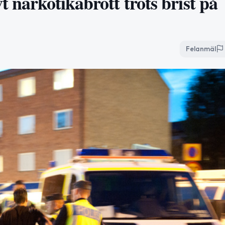
t narkotikabrott trots brist på
Felanmäl