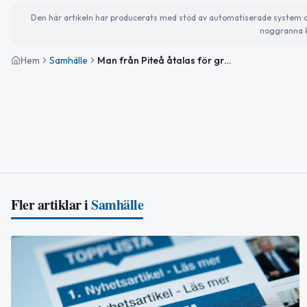
Den här artikeln har producerats med stöd av automatiserade system och 
noggranna k
Hem
Samhälle
Man från Piteå åtalas för grovt narkotikabrott trots brist på beslag
Fler artiklar i
Samhälle