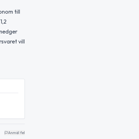
onom till
1,2
 medger
varet vill
Anmäl fel