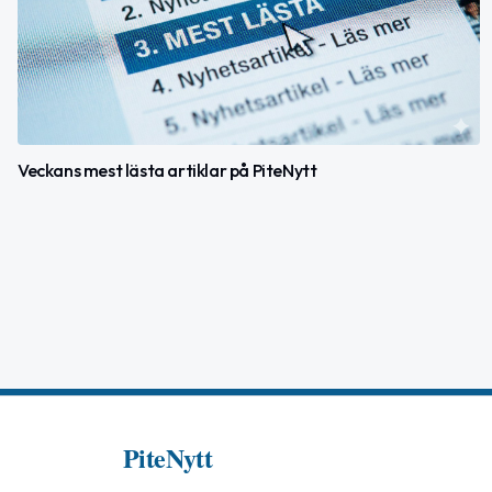
Veckans mest lästa artiklar på PiteNytt
PiteNytt