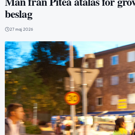
Man från Piteå åtalas för grov
beslag
27 maj 2026