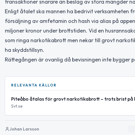
transaktioner snarare än beslag av stora mängder na
Enligt åtalet ska mannen ha bedrivit verksamheten frå
försäljning av amfetamin och hash via alias på appen.
miljoner kronor under brottstiden. Vid en husrannsa
som ringa narkotikabrott men nekar till grovt narkoti
ha skyddstillsyn.
Rättegången är ovanlig då bevisningen inte bygger p
RELEVANTA KÄLLOR
Piteåbo åtalas för grovt narkotikabrott – trots brist på
Svt.se
Johan Larsson