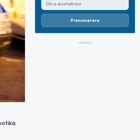
Prenumerera
ANNONS
kotika.