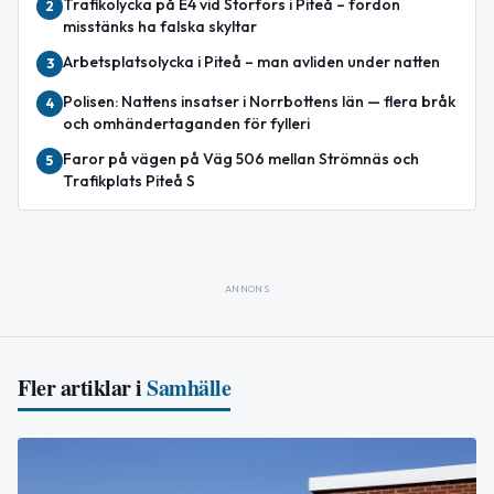
Trafikolycka på E4 vid Storfors i Piteå – fordon
2
misstänks ha falska skyltar
Arbetsplatsolycka i Piteå – man avliden under natten
3
Polisen: Nattens insatser i Norrbottens län — flera bråk
4
och omhändertaganden för fylleri
Faror på vägen på Väg 506 mellan Strömnäs och
5
Trafikplats Piteå S
ANNONS
Fler artiklar i
Samhälle