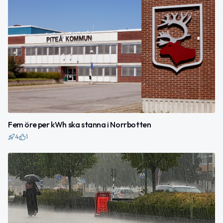
Fem öre per kWh ska stanna i Norrbotten
4
1