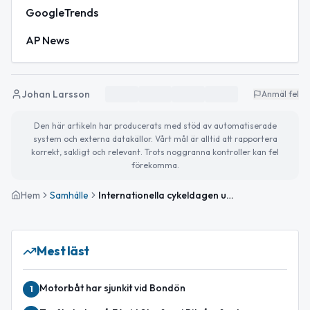
GoogleTrends
AP News
Johan Larsson
Anmäl fel
Den här artikeln har producerats med stöd av automatiserade
system och externa datakällor. Vårt mål är alltid att rapportera
korrekt, sakligt och relevant. Trots noggranna kontroller kan fel
förekomma.
Hem
Samhälle
Internationella cykeldagen uppmärksammas – tips för en trygg och hållbar vardag
Mest läst
Motorbåt har sjunkit vid Bondön
1