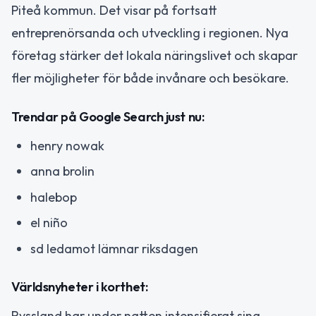
Piteå kommun. Det visar på fortsatt
entreprenörsanda och utveckling i regionen. Nya
företag stärker det lokala näringslivet och skapar
fler möjligheter för både invånare och besökare.
Trendar på Google Search just nu:
henry nowak
anna brolin
halebop
el niño
sd ledamot lämnar riksdagen
Världsnyheter i korthet:
Ryssland har under natten intensifierat sina