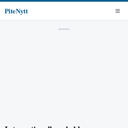
PiteNytt
ANNONS