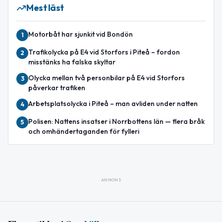
Mest läst
Motorbåt har sjunkit vid Bondön
1
Trafikolycka på E4 vid Storfors i Piteå – fordon
2
misstänks ha falska skyltar
Olycka mellan två personbilar på E4 vid Storfors
3
påverkar trafiken
Arbetsplatsolycka i Piteå – man avliden under natten
4
Polisen: Nattens insatser i Norrbottens län — flera bråk
5
och omhändertaganden för fylleri
ANNONS