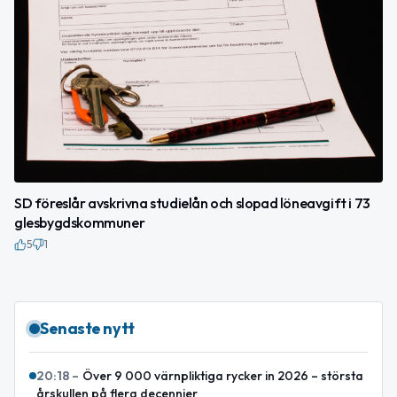
SD föreslår avskrivna studielån och slopad löneavgift i 73
glesbygdskommuner
5
1
Senaste nytt
20:18
–
Över 9 000 värnpliktiga rycker in 2026 – största
årskullen på flera decennier