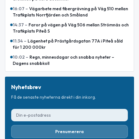
16:07
–
Vägarbete med fibergrävning på Väg 510 mellan
Trafikplats Norrfjärden och Småland
14:37
–
Faror på vägen på Väg 506 mellan Strömnäs och
Trafikplats Piteå S
11:34
–
Lägenhet på Prästgårdsgatan 77A i Piteå såld
för 1 200 000kr
10:02
–
Regn, minnesdagar och snabba nyheter –
Dagens snabbkoll
Nyhetsbrev
Få de senaste nyheterna direkt i din inkorg.
Prenumerera