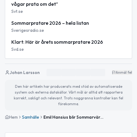
vågar prata om det”
Svt.se
Sommarpratare 2026 – hela listan
Sverigesradio.se
Klart: Här är årets sommarpratare 2026
Svd.se
Johan Larsson
Anmäl fel
Den här artikeln har producerats med stöd av automatiserade
system och externa datakällor. Vårt mål är alltid att rapportera
korrekt, sakligt och relevant. Trots noggranna kontroller kan fel
förekomma.
Hem
Samhälle
Emil Hansius blir Sommarvärd i P1 – sänds 13 juli