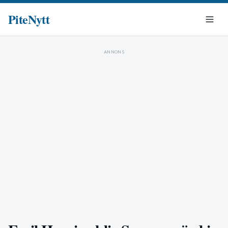
PiteNytt
ANNONS