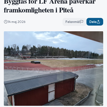
Byggfas för LF Arena påverkar
framkomligheten i Piteå
14 maj 2026
Felanmäl
Dela