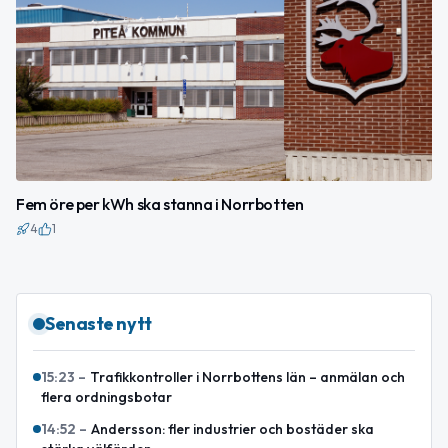
Fem öre per kWh ska stanna i Norrbotten
4
1
Senaste nytt
15:23
–
Trafikkontroller i Norrbottens län – anmälan och
flera ordningsbotar
14:52
–
Andersson: fler industrier och bostäder ska