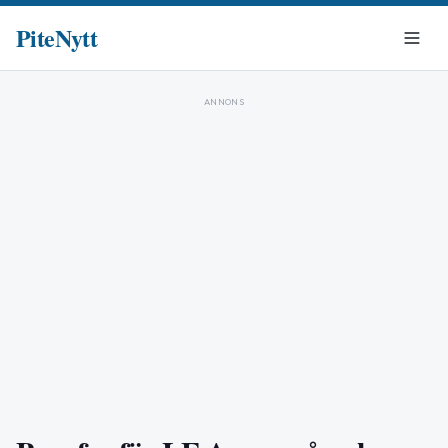
PiteNytt
ANNONS