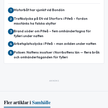
Motorbåt har sjunkit vid Bondön
1
Trafikolycka på E4 vid Storfors i Piteå – fordon
2
misstänks ha falska skyltar
Brand söder om Piteå – fem omhändertagna för
3
fylleri under natten
Arbetsplatsolycka i Piteå – man avliden under natten
4
Polisen: Nattens insatser i Norrbottens län — flera bråk
5
och omhändertaganden för fylleri
ANNONS
Fler artiklar i
Samhälle