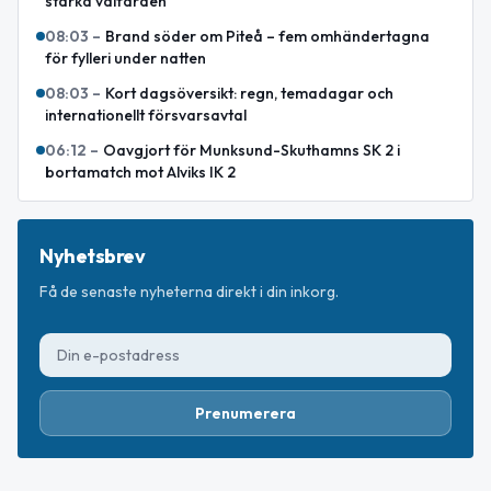
stärka välfärden
08:03
–
Brand söder om Piteå – fem omhändertagna
för fylleri under natten
08:03
–
Kort dagsöversikt: regn, temadagar och
internationellt försvarsavtal
06:12
–
Oavgjort för Munksund-Skuthamns SK 2 i
bortamatch mot Alviks IK 2
Nyhetsbrev
Få de senaste nyheterna direkt i din inkorg.
Prenumerera