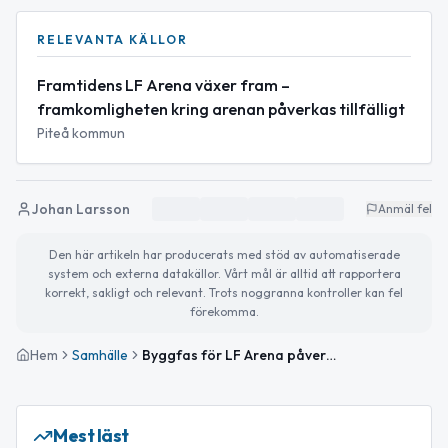
RELEVANTA KÄLLOR
Framtidens LF Arena växer fram –
framkomligheten kring arenan påverkas tillfälligt
Piteå kommun
Johan Larsson
Anmäl fel
Den här artikeln har producerats med stöd av automatiserade
system och externa datakällor. Vårt mål är alltid att rapportera
korrekt, sakligt och relevant. Trots noggranna kontroller kan fel
förekomma.
Hem
Samhälle
Byggfas för LF Arena påverkar framkomligheten i Piteå
Mest läst