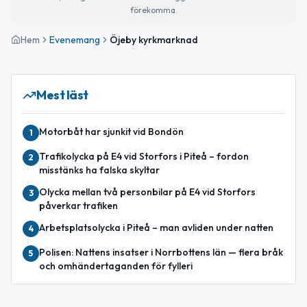
förekomma.
Hem
Evenemang
Öjeby kyrkmarknad
Mest läst
Motorbåt har sjunkit vid Bondön
1
Trafikolycka på E4 vid Storfors i Piteå – fordon
2
misstänks ha falska skyltar
Olycka mellan två personbilar på E4 vid Storfors
3
påverkar trafiken
Arbetsplatsolycka i Piteå – man avliden under natten
4
Polisen: Nattens insatser i Norrbottens län — flera bråk
5
och omhändertaganden för fylleri