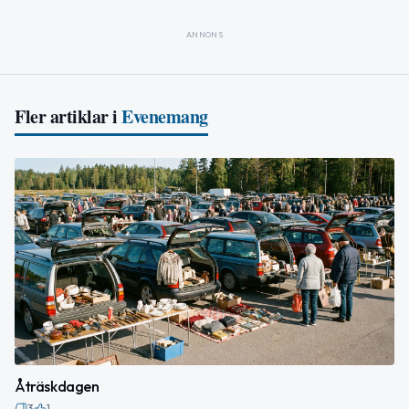
ANNONS
Fler artiklar i
Evenemang
Åträskdagen
3
1