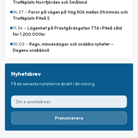
Trafikplats Norrfjärden och Småland
14:37
–
Faror på vägen på Väg 506 mellan Strömnäs och
Trafikplats Piteå S
11:34
–
Lägenhet på Prästgårdsgatan 77A i Piteå såld
för 1 200 000kr
10:02
–
Regn, minnesdagar och snabba nyheter –
Dagens snabbkoll
Nyhetsbrev
Få de senaste nyheterna direkt i din inkorg.
Prenumerera