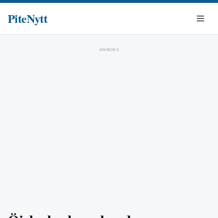
PiteNytt
ANNONS