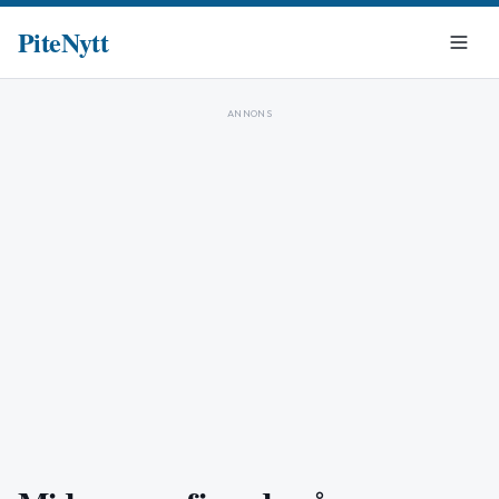
PiteNytt
ANNONS