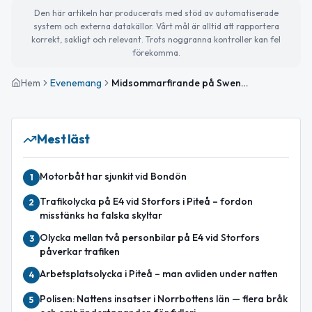
Den här artikeln har producerats med stöd av automatiserade
system och externa datakällor. Vårt mål är alltid att rapportera
korrekt, sakligt och relevant. Trots noggranna kontroller kan fel
förekomma.
Hem
Evenemang
Midsommarfirande på Swensbylijda
Mest läst
Motorbåt har sjunkit vid Bondön
1
Trafikolycka på E4 vid Storfors i Piteå – fordon
2
misstänks ha falska skyltar
Olycka mellan två personbilar på E4 vid Storfors
3
påverkar trafiken
Arbetsplatsolycka i Piteå – man avliden under natten
4
Polisen: Nattens insatser i Norrbottens län — flera bråk
5