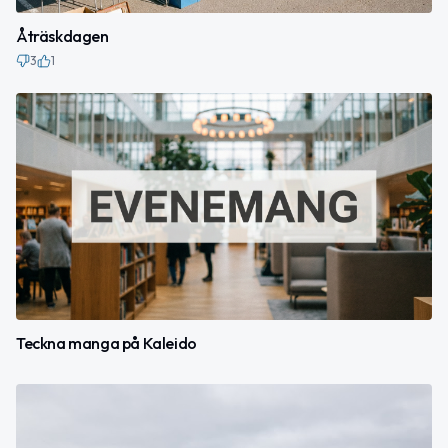
Åträskdagen
3
1
Teckna manga på Kaleido