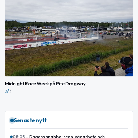
Midnight Race Week på Pite Dragway
3
Senaste nytt
08:05
–
Dagens snabba: regn, vägarbete och