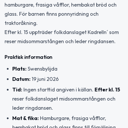
hamburgare, frasiga våfflor, hembakat bröd och
glass. För barnen finns ponnyridning och
traktoråkning.
Efter kl. 15 uppträder folkdanslaget Kadrelln´ som
reser midsommarstången och leder ringdansen.
Praktisk information
Plats:
Swensbylijda
Datum:
19 juni 2026
Tid:
Ingen starttid angiven i källan.
Efter kl. 15
reser folkdanslaget midsommarstången och
leder ringdansen.
Mat & fika:
Hamburgare, frasiga våfflor,
hembakat bröd och glass finns till försäljning.