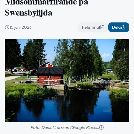
Midsommarfirande på
Swensbylijda
15 juni 2026
Felanmäl
Dela
Foto: Daniel Larsson (Google Places)