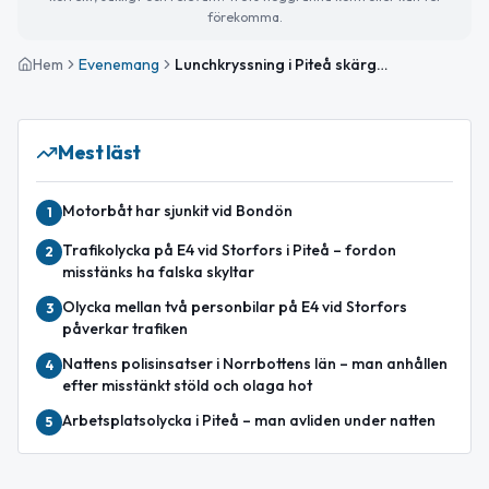
förekomma.
Hem
Evenemang
Lunchkryssning i Piteå skärgård
Mest läst
Motorbåt har sjunkit vid Bondön
1
Trafikolycka på E4 vid Storfors i Piteå – fordon
2
misstänks ha falska skyltar
Olycka mellan två personbilar på E4 vid Storfors
3
påverkar trafiken
Nattens polisinsatser i Norrbottens län – man anhållen
4
efter misstänkt stöld och olaga hot
Arbetsplatsolycka i Piteå – man avliden under natten
5