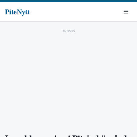
PiteNytt
ANNONS