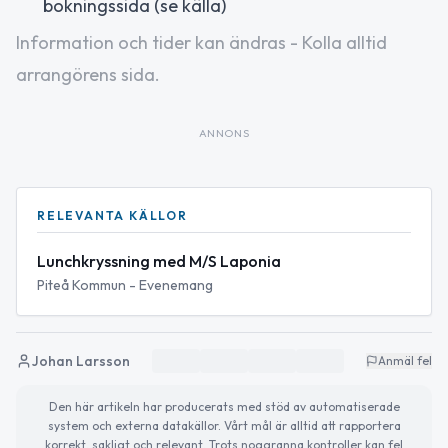
bokningssida (se källa)
Information och tider kan ändras - Kolla alltid
arrangörens sida.
ANNONS
RELEVANTA KÄLLOR
Lunchkryssning med M/S Laponia
Piteå Kommun - Evenemang
Johan Larsson
Anmäl fel
Den här artikeln har producerats med stöd av automatiserade
system och externa datakällor. Vårt mål är alltid att rapportera
korrekt, sakligt och relevant. Trots noggranna kontroller kan fel