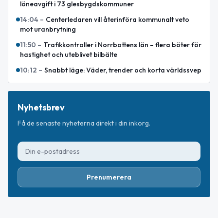
löneavgift i 73 glesbygdskommuner
14:04
–
Centerledaren vill återinföra kommunalt veto
mot uranbrytning
11:50
–
Trafikkontroller i Norrbottens län – flera böter för
hastighet och uteblivet bilbälte
10:12
–
Snabbt läge: Väder, trender och korta världssvep
Nyhetsbrev
Få de senaste nyheterna direkt i din inkorg.
Prenumerera