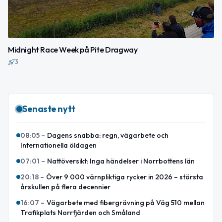
Midnight Race Week på Pite Dragway
3
Senaste nytt
08:05
–
Dagens snabba: regn, vägarbete och
Internationella öldagen
07:01
–
Nattöversikt: Inga händelser i Norrbottens län
20:18
–
Över 9 000 värnpliktiga rycker in 2026 – största
årskullen på flera decennier
16:07
–
Vägarbete med fibergrävning på Väg 510 mellan
Trafikplats Norrfjärden och Småland