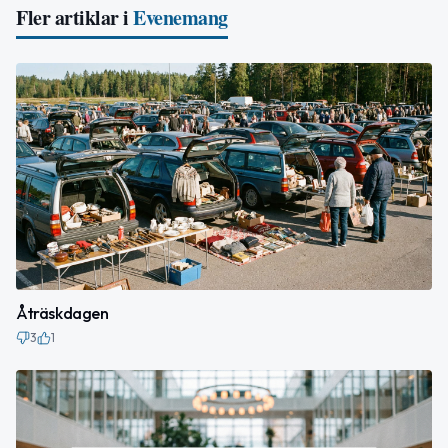
Fler artiklar i
Evenemang
Åträskdagen
3
1