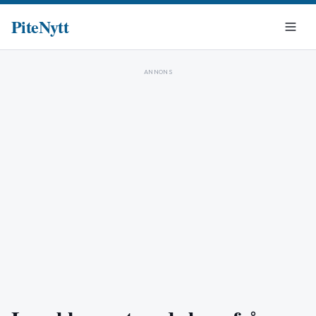
PiteNytt
ANNONS