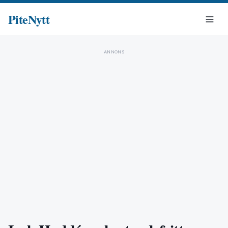
PiteNytt
ANNONS