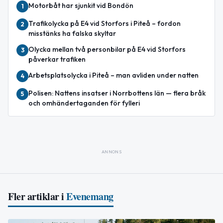
Motorbåt har sjunkit vid Bondön
1
Trafikolycka på E4 vid Storfors i Piteå – fordon
2
misstänks ha falska skyltar
Olycka mellan två personbilar på E4 vid Storfors
3
påverkar trafiken
Arbetsplatsolycka i Piteå – man avliden under natten
4
Polisen: Nattens insatser i Norrbottens län — flera bråk
5
och omhändertaganden för fylleri
ANNONS
Fler artiklar i
Evenemang