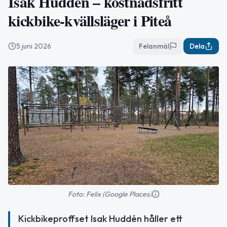
Isak Huddén – kostnadsfritt
kickbike-kvällsläger i Piteå
5 juni 2026
Felanmäl
Dela
Foto: Felix (Google Places)
Kickbikeproffset Isak Huddén håller ett