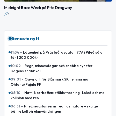
Midnight Race Week på Pite Dragway
3
Senaste nytt
11:34
–
Lägenhet på Prästgårdsgatan 77A i Piteå såld
för 1 200 000kr
10:02
–
Regn, minnesdagar och snabba nyheter –
Dagens snabbkoll
09:01
–
Oavgjort för Blåsmark SK hemma mot
Ohtana/Pajala FF
08:10
–
Natt i Norrbotten: stöldutredning i Luleå och mc-
kollision med ren
06:31
–
PiteEnergi lanserar realtidsmätare – ska ge
bättre koll på elanvändningen