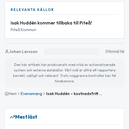
RELEVANTA KÄLLOR
Isak Huddén kommer tillbaka till Piteå!
Piteå Kommun
Johan Larsson
Anmäl fel
Den här artikeln har producerats med stöd av automatiserade
system och externa datakällor. Vårt mål är alltid att rapportera
korrekt, sakligt och relevant. Trots noggranna kontroller kan fel
förekomma.
Hem
Evenemang
Isak Huddén – kostnadsfritt kickbike-kvällsläger i Piteå
Mest läst