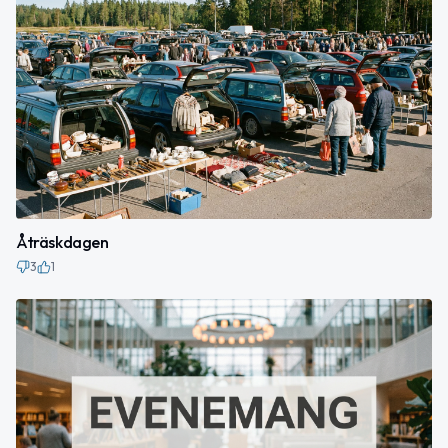
Åträskdagen
3
1