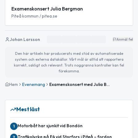
Examenskonsert Julia Bergman
Piteå kommun / pitea.se
Johan Larsson
Anmäl fel
Den här artikeln har producerats med stöd av automatiserade
system och externa datakällor. Vårt mål är alltid att rapportera
korrekt, sakligt och relevant. Trots noggranna kontroller kan fel
förekomma.
Hem
Evenemang
Examenskonsert med Julia Bergman
Mest läst
Motorbåt har sjunkit vid Bondön
1
Trafikolycka på E4 vid Storfors i Piteå – fordon
2