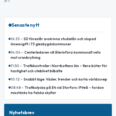
3
Senaste nytt
16:33
–
SD föreslår avskrivna studielån och slopad
löneavgift i 73 glesbygdskommuner
14:04
–
Centerledaren vill återinföra kommunalt veto
mot uranbrytning
11:50
–
Trafikkontroller i Norrbottens län – flera böter för
hastighet och uteblivet bilbälte
10:12
–
Snabbt läge: Väder, trender och korta världssvep
08:48
–
Trafikolycka på E4 vid Storfors i Piteå – fordon
misstänks ha falska skyltar
Nyhetsbrev