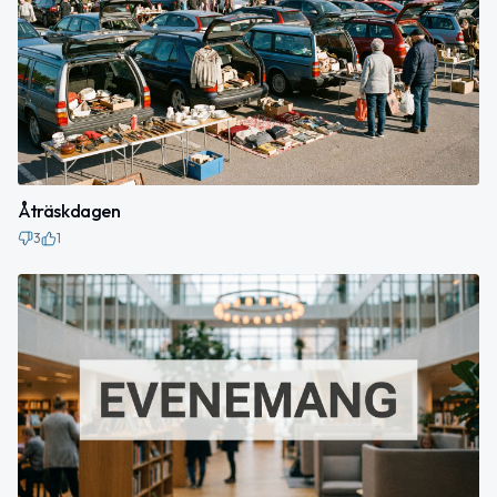
Åträskdagen
3
1