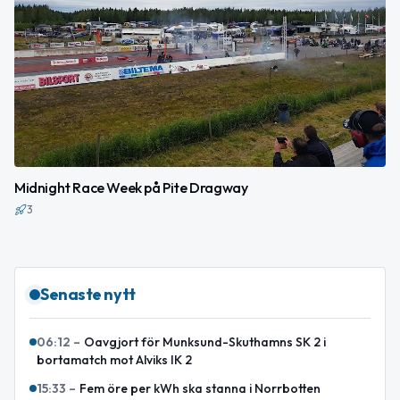
Midnight Race Week på Pite Dragway
3
Senaste nytt
06:12
–
Oavgjort för Munksund-Skuthamns SK 2 i
bortamatch mot Alviks IK 2
15:33
–
Fem öre per kWh ska stanna i Norrbotten