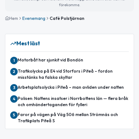
förekomma.
Hem
Evenemang
Café Polstjärnan
Mest läst
Motorbåt har sjunkit vid Bondön
1
Trafikolycka på E4 vid Storfors i Piteå – fordon
2
misstänks ha falska skyltar
Arbetsplatsolycka i Piteå – man avliden under natten
3
Polisen: Nattens insatser i Norrbottens län — flera bråk
4
och omhändertaganden för fylleri
Faror på vägen på Väg 506 mellan Strömnäs och
5
Trafikplats Piteå S