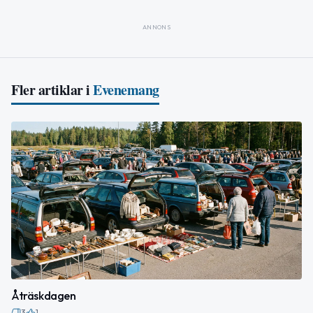
ANNONS
Fler artiklar i
Evenemang
Åträskdagen
3
1