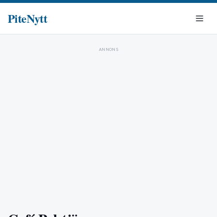
PiteNytt
ANNONS