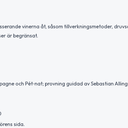
sserande vinerna åt, såsom tillverkningsmetoder, druvs
ser är begränsat.
gne och Pét‑nat; provning guidad av Sebastian Alling
0
örens sida.