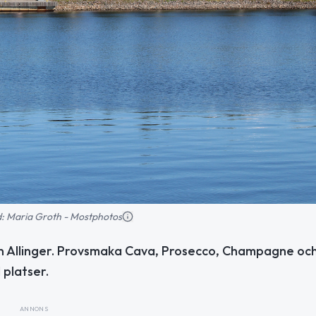
ld: Maria Groth - Mostphotos
n Allinger. Provsmaka Cava, Prosecco, Champagne oc
 platser.
ANNONS