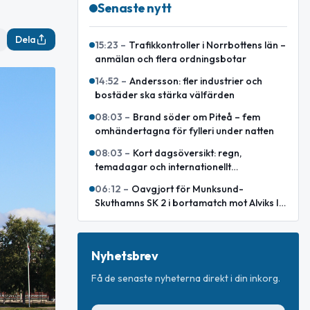
Senaste nytt
Dela
15:23
–
Trafikkontroller i Norrbottens län –
anmälan och flera ordningsbotar
14:52
–
Andersson: fler industrier och
bostäder ska stärka välfärden
08:03
–
Brand söder om Piteå – fem
omhändertagna för fylleri under natten
08:03
–
Kort dagsöversikt: regn,
temadagar och internationellt
försvarsavtal
06:12
–
Oavgjort för Munksund-
Skuthamns SK 2 i bortamatch mot Alviks IK
2
Nyhetsbrev
Få de senaste nyheterna direkt i din inkorg.