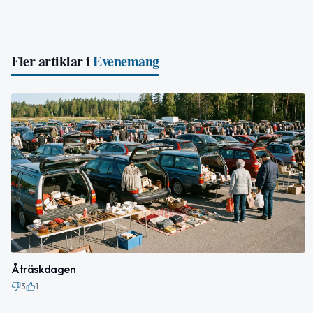
Fler artiklar i
Evenemang
Åträskdagen
3
1