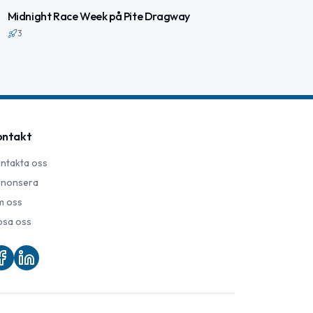
Midnight Race Week på Pite Dragway
3
ontakt
ntakta oss
nonsera
 oss
psa oss