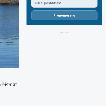
Prenumerera
ANNONS
h Pét‑nat