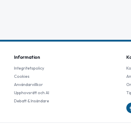
Information
K
Integritetspolicy
Ko
Cookies
An
Användarvillkor
Om
Upphovsrätt och AI
Ti
Debatt & Insändare