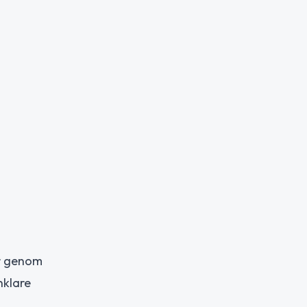
ar genom
nklare