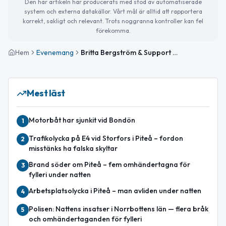
Den här artikeln har producerats med stöd av automatiserade
system och externa datakällor. Vårt mål är alltid att rapportera
korrekt, sakligt och relevant. Trots noggranna kontroller kan fel
förekomma.
Hem
Evenemang
Britta Bergström & Support Choir
Mest läst
Motorbåt har sjunkit vid Bondön
1
Trafikolycka på E4 vid Storfors i Piteå – fordon
2
misstänks ha falska skyltar
Brand söder om Piteå – fem omhändertagna för
3
fylleri under natten
Arbetsplatsolycka i Piteå – man avliden under natten
4
Polisen: Nattens insatser i Norrbottens län — flera bråk
5
och omhändertaganden för fylleri