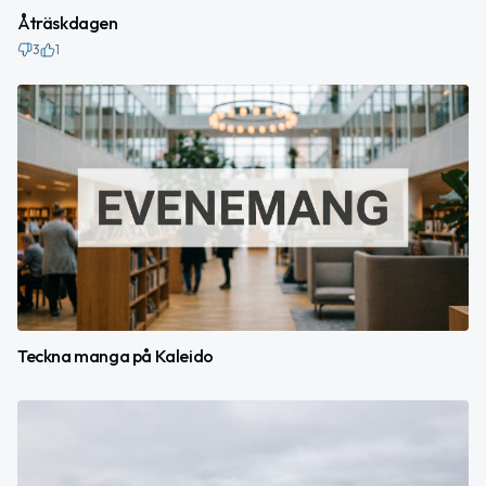
Åträskdagen
3
1
Teckna manga på Kaleido