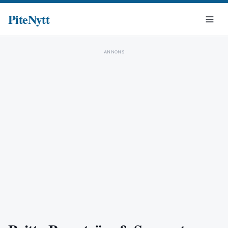
PiteNytt
ANNONS