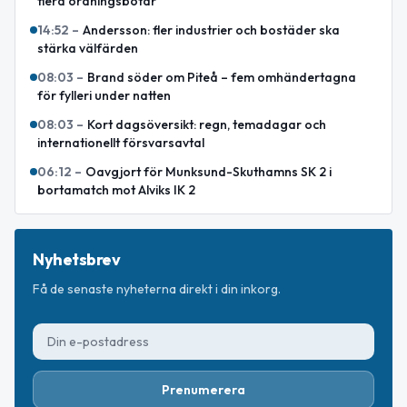
flera ordningsbotar
14:52
–
Andersson: fler industrier och bostäder ska
stärka välfärden
08:03
–
Brand söder om Piteå – fem omhändertagna
för fylleri under natten
08:03
–
Kort dagsöversikt: regn, temadagar och
internationellt försvarsavtal
06:12
–
Oavgjort för Munksund-Skuthamns SK 2 i
bortamatch mot Alviks IK 2
Nyhetsbrev
Få de senaste nyheterna direkt i din inkorg.
Prenumerera