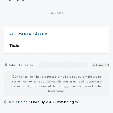
ANNONS
RELEVANTA KÄLLOR
Tic.io
Johan Larsson
Anmäl fel
Den här artikeln har producerats med stöd av automatiserade
system och externa datakällor. Vårt mål är alltid att rapportera
korrekt, sakligt och relevant. Trots noggranna kontroller kan fel
förekomma.
Hem
Bolag
Lines Hylla AB – nytt bolag med fokus på förvaltning och konsultverksamhet