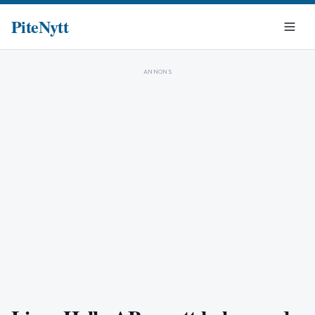
PiteNytt
ANNONS