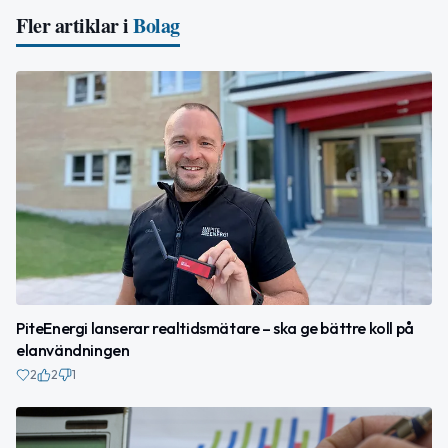
Fler artiklar i
Bolag
PiteEnergi lanserar realtidsmätare – ska ge bättre koll på
elanvändningen
2
2
1