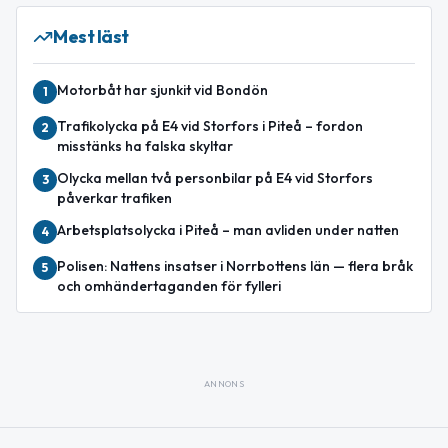
Mest läst
Motorbåt har sjunkit vid Bondön
1
Trafikolycka på E4 vid Storfors i Piteå – fordon
2
misstänks ha falska skyltar
Olycka mellan två personbilar på E4 vid Storfors
3
påverkar trafiken
Arbetsplatsolycka i Piteå – man avliden under natten
4
Polisen: Nattens insatser i Norrbottens län — flera bråk
5
och omhändertaganden för fylleri
ANNONS