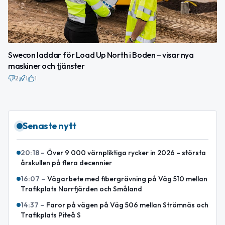
Swecon laddar för Load Up North i Boden – visar nya
maskiner och tjänster
2
1
1
Senaste nytt
20:18
–
Över 9 000 värnpliktiga rycker in 2026 – största
årskullen på flera decennier
16:07
–
Vägarbete med fibergrävning på Väg 510 mellan
Trafikplats Norrfjärden och Småland
14:37
–
Faror på vägen på Väg 506 mellan Strömnäs och
Trafikplats Piteå S