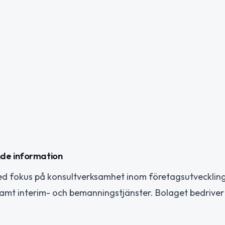
nde information
med fokus på konsultverksamhet inom företagsutveckling
samt interim- och bemanningstjänster. Bolaget bedrive