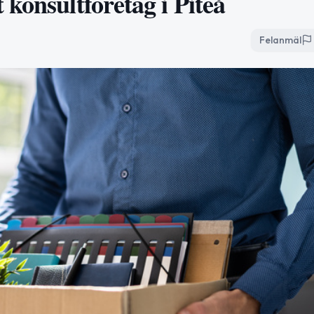
konsultföretag i Piteå
Felanmäl