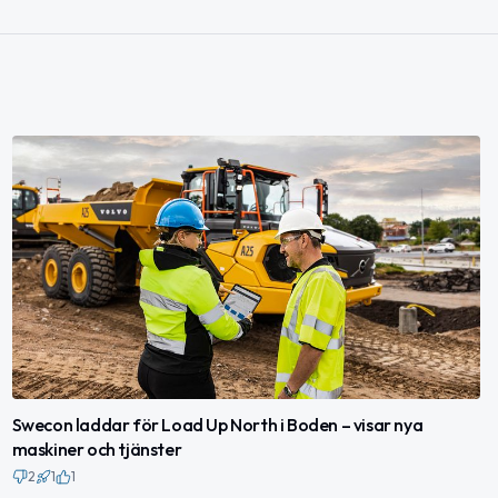
Swecon laddar för Load Up North i Boden – visar nya
maskiner och tjänster
2
1
1