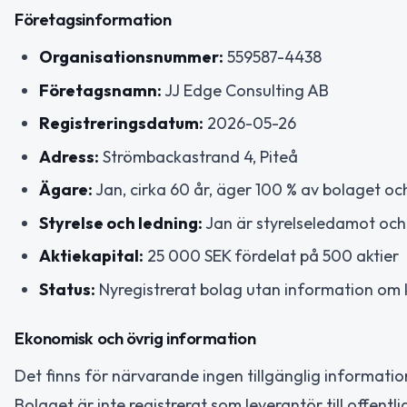
Företagsinformation
Organisationsnummer:
559587-4438
Företagsnamn:
JJ Edge Consulting AB
Registreringsdatum:
2026-05-26
Adress:
Strömbackastrand 4, Piteå
Ägare:
Jan, cirka 60 år, äger 100 % av bolaget och
Styrelse och ledning:
Jan är styrelseledamot och v
Aktiekapital:
25 000 SEK fördelat på 500 aktier
Status:
Nyregistrerat bolag utan information om k
Ekonomisk och övrig information
Det finns för närvarande ingen tillgänglig information
Bolaget är inte registrerat som leverantör till offentli