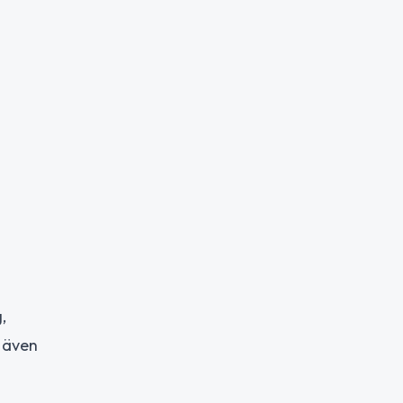
,
r även