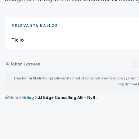
RELEVANTA KÄLLOR
Tic.io
Johan Larsson
Den här artikeln har producerats med stöd av automatiserade system och 
noggranna k
Hem
Bolag
JJ Edge Consulting AB – Nytt konsultföretag i Piteå