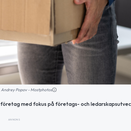
ld: Andrey Popov - Mostphotos
ltföretag med fokus på företags- och ledarskapsutveck
ANNONS