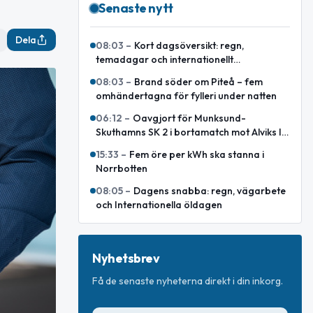
Senaste nytt
Dela
08:03
–
Kort dagsöversikt: regn,
temadagar och internationellt
försvarsavtal
08:03
–
Brand söder om Piteå – fem
omhändertagna för fylleri under natten
06:12
–
Oavgjort för Munksund-
Skuthamns SK 2 i bortamatch mot Alviks IK
2
15:33
–
Fem öre per kWh ska stanna i
Norrbotten
08:05
–
Dagens snabba: regn, vägarbete
och Internationella öldagen
Nyhetsbrev
Få de senaste nyheterna direkt i din inkorg.