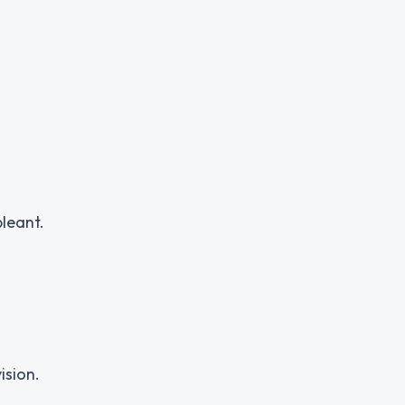
pleant.
ision.