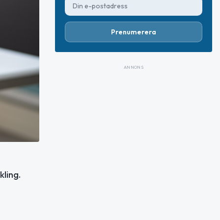
Prenumerera
ANNONS
ling.