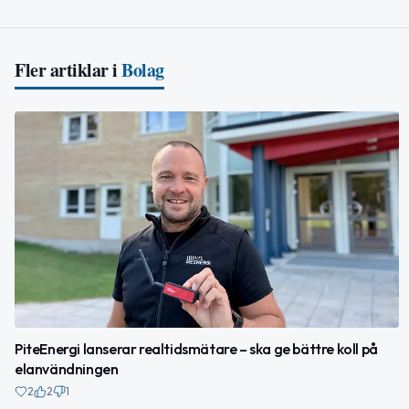
Fler artiklar i
Bolag
PiteEnergi lanserar realtidsmätare – ska ge bättre koll på
elanvändningen
2
2
1