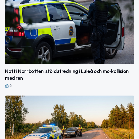
Natt i Norrbotten: stöldutredning i Luleå och mc-kollision
med ren
6