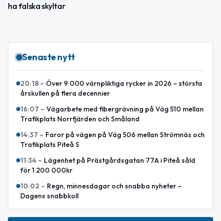
ha falska skyltar
Senaste nytt
20:18
–
Över 9 000 värnpliktiga rycker in 2026 – största
årskullen på flera decennier
16:07
–
Vägarbete med fibergrävning på Väg 510 mellan
Trafikplats Norrfjärden och Småland
14:37
–
Faror på vägen på Väg 506 mellan Strömnäs och
Trafikplats Piteå S
11:34
–
Lägenhet på Prästgårdsgatan 77A i Piteå såld
för 1 200 000kr
10:02
–
Regn, minnesdagar och snabba nyheter –
Dagens snabbkoll