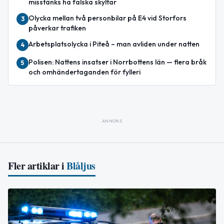
misstänks ha falska skyltar
Olycka mellan två personbilar på E4 vid Storfors
3
påverkar trafiken
Arbetsplatsolycka i Piteå – man avliden under natten
4
Polisen: Nattens insatser i Norrbottens län — flera bråk
5
och omhändertaganden för fylleri
ANNONS
Fler artiklar i
Blåljus