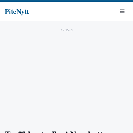
PiteNytt
ANNONS