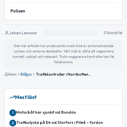
Polisen
Johan Larsson
Anmäl fel
Den här artikeln har producerats med stöd av automatiserade
system och externa datakällor. Vårt mål är alltid att rapportera
korrekt, sakligt och relevant. Trots noggranna kontroller kan fel
förekomma.
Hem
Blåljus
Trafikkontroller i Norrbottens län: alla förare nyktra i Pajala
Mest läst
Motorbåt har sjunkit vid Bondön
1
Trafikolycka på E4 vid Storfors i Piteå – fordon
2