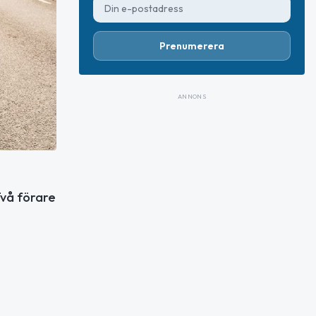
Prenumerera
ANNONS
Två förare