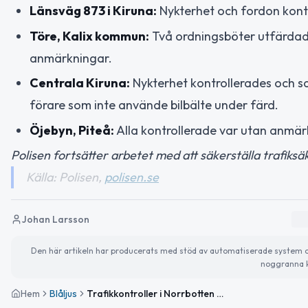
Länsväg 873 i Kiruna:
Nykterhet och fordon kont
Töre, Kalix kommun:
Två ordningsböter utfärdade
anmärkningar.
Centrala Kiruna:
Nykterhet kontrollerades och sa
förare som inte använde bilbälte under färd.
Öjebyn, Piteå:
Alla kontrollerade var utan anmär
Polisen fortsätter arbetet med att säkerställa trafiks
Källa: Polisen,
polisen.se
Johan Larsson
Den här artikeln har producerats med stöd av automatiserade system och 
noggranna k
Hem
Blåljus
Trafikkontroller i Norrbotten – två böter för hastighet och en för bilbälte