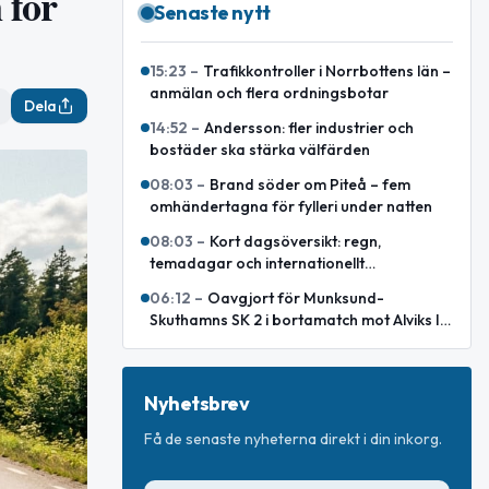
 för
Senaste nytt
15:23
–
Trafikkontroller i Norrbottens län –
anmälan och flera ordningsbotar
Dela
14:52
–
Andersson: fler industrier och
bostäder ska stärka välfärden
08:03
–
Brand söder om Piteå – fem
omhändertagna för fylleri under natten
08:03
–
Kort dagsöversikt: regn,
temadagar och internationellt
försvarsavtal
06:12
–
Oavgjort för Munksund-
Skuthamns SK 2 i bortamatch mot Alviks IK
2
Nyhetsbrev
Få de senaste nyheterna direkt i din inkorg.