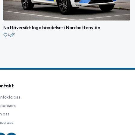
Nattöversikt: Inga händelser i Norrbottens län
4
1
ontakt
ntakta oss
nonsera
 oss
psa oss