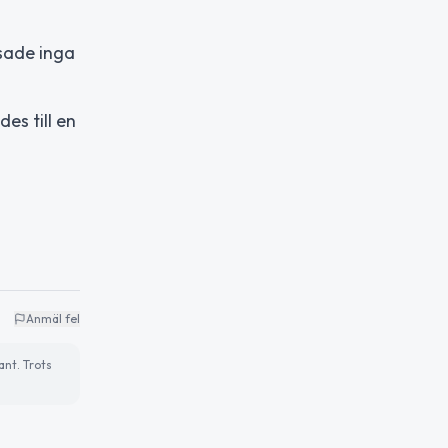
sade inga
es till en
Anmäl fel
ant. Trots