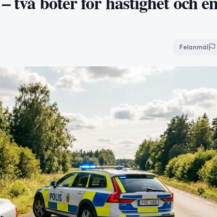
– två böter för hastighet och en
Felanmäl