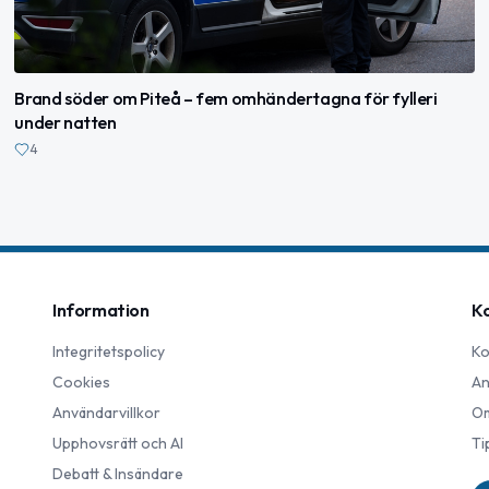
Brand söder om Piteå – fem omhändertagna för fylleri
under natten
4
Information
K
Integritetspolicy
Ko
Cookies
An
Användarvillkor
Om
Upphovsrätt och AI
Ti
Debatt & Insändare