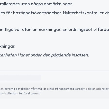
rollerades utan några anmärkningar.
s för hastighetsöverträdelser. Nykterhetskontroller vi
mtliga var utan anmärkningar. En ordningsbot utfärdad
kningar.
äkerheten i länet under den pågående insatsen.
externa datakällor. Vårt mål är alltid att rapportera korrekt, sakligt och relev
ontroller kan fel förekomma.