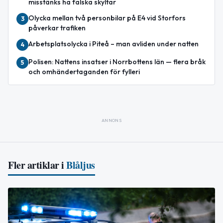
misstänks ha falska skyltar
Olycka mellan två personbilar på E4 vid Storfors
3
påverkar trafiken
Arbetsplatsolycka i Piteå – man avliden under natten
4
Polisen: Nattens insatser i Norrbottens län — flera bråk
5
och omhändertaganden för fylleri
ANNONS
Fler artiklar i
Blåljus