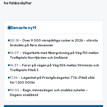
ha falska skyltar
Senaste nytt
20:18
–
Över 9 000 värnpliktiga rycker in 2026 – största
årskullen på flera decennier
16:07
–
Vägarbete med fibergrävning på Väg 510 mellan
Trafikplats Norrfjärden och Småland
14:37
–
Faror på vägen på Väg 506 mellan Strömnäs och
Trafikplats Piteå S
11:34
–
Lägenhet på Prästgårdsgatan 77A i Piteå såld
för 1 200 000kr
10:02
–
Regn, minnesdagar och snabba nyheter –
Dagens snabbkoll