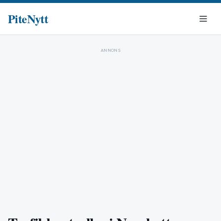
PiteNytt
ANNONS