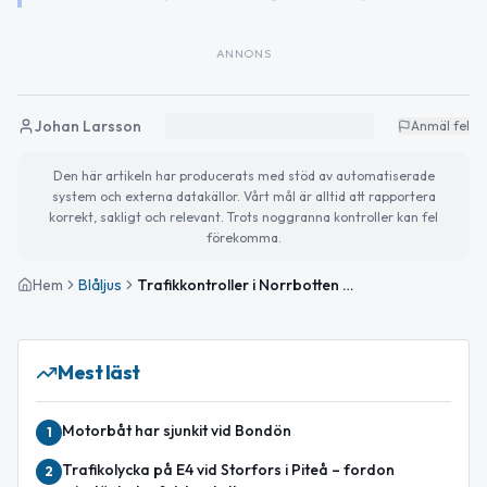
ANNONS
Johan Larsson
Anmäl fel
Den här artikeln har producerats med stöd av automatiserade
system och externa datakällor. Vårt mål är alltid att rapportera
korrekt, sakligt och relevant. Trots noggranna kontroller kan fel
förekomma.
Hem
Blåljus
Trafikkontroller i Norrbotten – tre ordningsböter utfärdade i Luleå
Mest läst
Motorbåt har sjunkit vid Bondön
1
Trafikolycka på E4 vid Storfors i Piteå – fordon
2