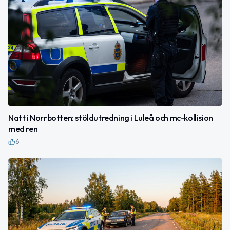
Natt i Norrbotten: stöldutredning i Luleå och mc-kollision
med ren
6