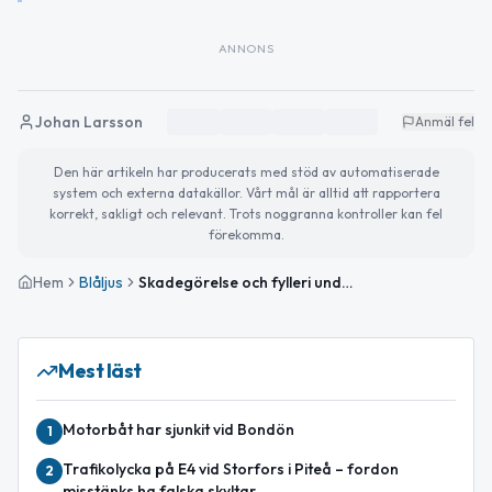
ANNONS
Johan Larsson
Anmäl fel
Den här artikeln har producerats med stöd av automatiserade
system och externa datakällor. Vårt mål är alltid att rapportera
korrekt, sakligt och relevant. Trots noggranna kontroller kan fel
förekomma.
Hem
Blåljus
Skadegörelse och fylleri under natten i Norrbottens län
Mest läst
Motorbåt har sjunkit vid Bondön
1
Trafikolycka på E4 vid Storfors i Piteå – fordon
2
misstänks ha falska skyltar