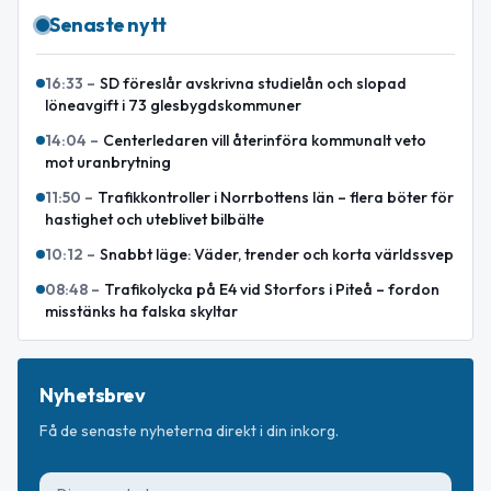
Senaste nytt
16:33
–
SD föreslår avskrivna studielån och slopad
löneavgift i 73 glesbygdskommuner
14:04
–
Centerledaren vill återinföra kommunalt veto
mot uranbrytning
11:50
–
Trafikkontroller i Norrbottens län – flera böter för
hastighet och uteblivet bilbälte
10:12
–
Snabbt läge: Väder, trender och korta världssvep
08:48
–
Trafikolycka på E4 vid Storfors i Piteå – fordon
misstänks ha falska skyltar
Nyhetsbrev
Få de senaste nyheterna direkt i din inkorg.