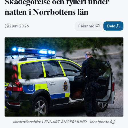
Skadegörelse och fylleri under
natten i Norrbottens län
2 juni 2026
Felanmäl
Dela
Illustrationsbild: LENNART ANGERMUND - Mostphotos