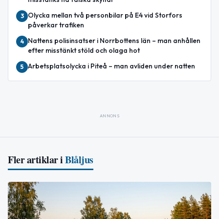
Olycka mellan två personbilar på E4 vid Storfors
3
påverkar trafiken
Nattens polisinsatser i Norrbottens län – man anhållen
4
efter misstänkt stöld och olaga hot
Arbetsplatsolycka i Piteå – man avliden under natten
5
ANNONS
Fler artiklar i
Blåljus