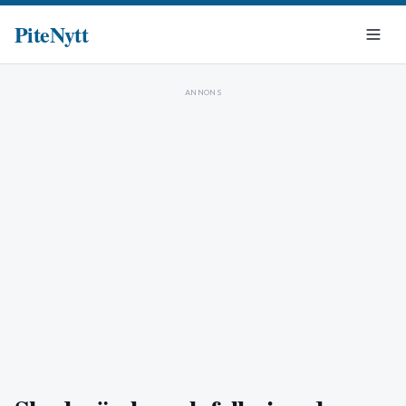
PiteNytt
ANNONS