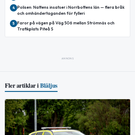
Polisen: Nattens insatser i Norrbottens län — flera bråk
4
och omhändertaganden för fylleri
Faror på vägen på Väg 506 mellan Strömnäs och
5
Trafikplats Piteå S
ANNONS
Fler artiklar i
Blåljus