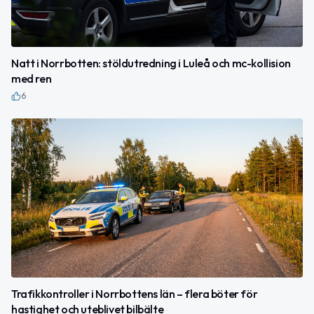
Natt i Norrbotten: stöldutredning i Luleå och mc-kollision
med ren
6
Trafikkontroller i Norrbottens län – flera böter för
hastighet och uteblivet bilbälte