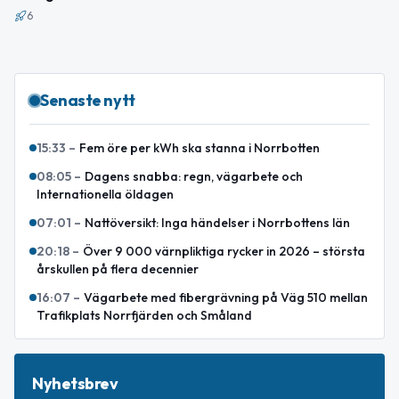
6
Senaste nytt
15:33
–
Fem öre per kWh ska stanna i Norrbotten
08:05
–
Dagens snabba: regn, vägarbete och
Internationella öldagen
07:01
–
Nattöversikt: Inga händelser i Norrbottens län
20:18
–
Över 9 000 värnpliktiga rycker in 2026 – största
årskullen på flera decennier
16:07
–
Vägarbete med fibergrävning på Väg 510 mellan
Trafikplats Norrfjärden och Småland
Nyhetsbrev