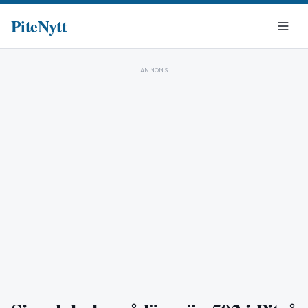
PiteNytt
ANNONS