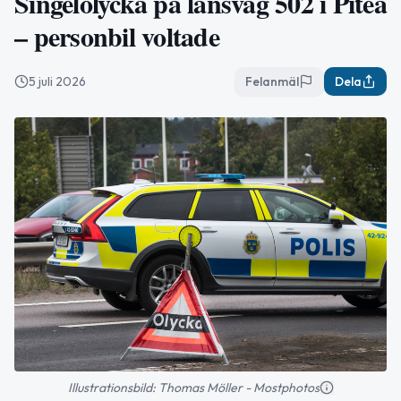
Singelolycka på länsväg 502 i Piteå
– personbil voltade
5 juli 2026
Felanmäl
Dela
Illustrationsbild: Thomas Möller - Mostphotos