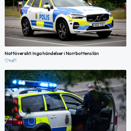
Nattöversikt: Inga händelser i Norrbottens län
4
1