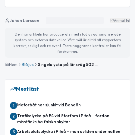
Johan Larsson
Anmäl fel
Den här artikeln har producerats med stöd av automatiserade
system och externa datakällor. Vårt mål är alltid att rapportera
korrekt, sakligt och relevant. Trots noggranna kontroller kan fel
förekomma.
Hem
Blåljus
Singelolycka på länsväg 502 i Piteå – personbil voltade
Mest läst
Motorbåt har sjunkit vid Bondön
1
Trafikolycka på E4 vid Storfors i Piteå – fordon
2
misstänks ha falska skyltar
Arbetsplatsolycka i Piteå – man avliden under natten
3