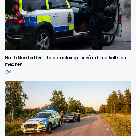
Natt i Norrbotten: stöldutredning i Luleå och mc-kollision
med ren
6