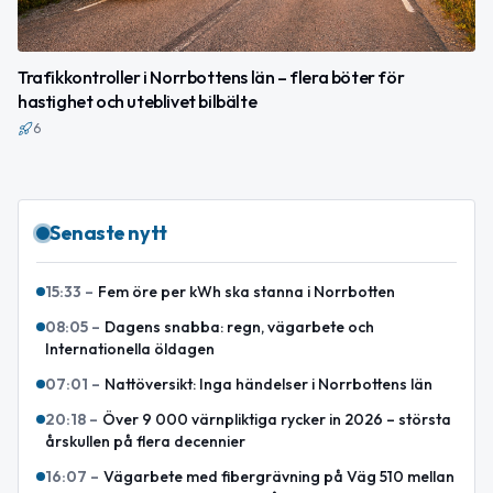
Trafikkontroller i Norrbottens län – flera böter för
hastighet och uteblivet bilbälte
6
Senaste nytt
15:33
–
Fem öre per kWh ska stanna i Norrbotten
08:05
–
Dagens snabba: regn, vägarbete och
Internationella öldagen
07:01
–
Nattöversikt: Inga händelser i Norrbottens län
20:18
–
Över 9 000 värnpliktiga rycker in 2026 – största
årskullen på flera decennier
16:07
–
Vägarbete med fibergrävning på Väg 510 mellan