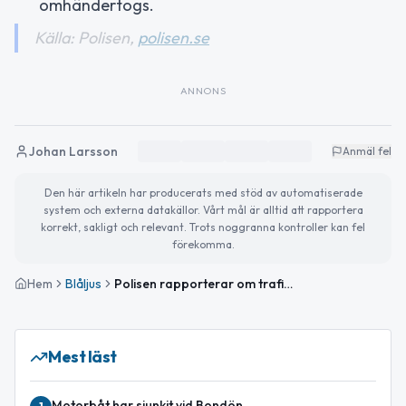
omhändertogs.
Källa: Polisen,
polisen.se
ANNONS
Johan Larsson
Anmäl fel
Den här artikeln har producerats med stöd av automatiserade
system och externa datakällor. Vårt mål är alltid att rapportera
korrekt, sakligt och relevant. Trots noggranna kontroller kan fel
förekomma.
Hem
Blåljus
Polisen rapporterar om trafikkontroller i Norrbotten – rattfylleri och hastighetsböter
Mest läst
Motorbåt har sjunkit vid Bondön