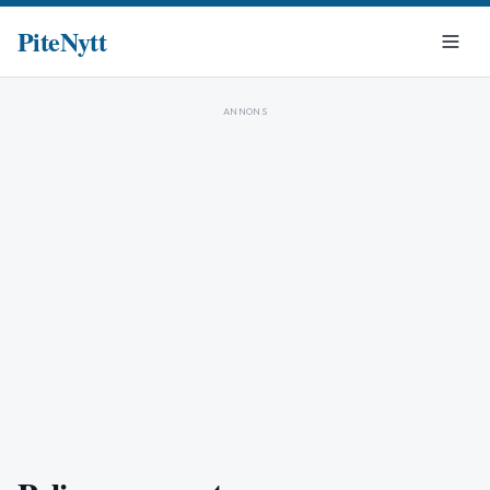
PiteNytt
ANNONS