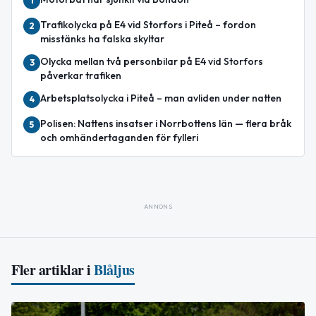
1
Trafikolycka på E4 vid Storfors i Piteå – fordon
2
misstänks ha falska skyltar
Olycka mellan två personbilar på E4 vid Storfors
3
påverkar trafiken
Arbetsplatsolycka i Piteå – man avliden under natten
4
Polisen: Nattens insatser i Norrbottens län — flera bråk
5
och omhändertaganden för fylleri
ANNONS
Fler artiklar i
Blåljus