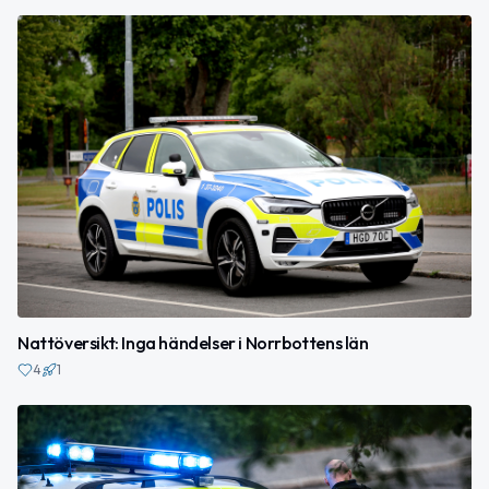
Nattöversikt: Inga händelser i Norrbottens län
4
1