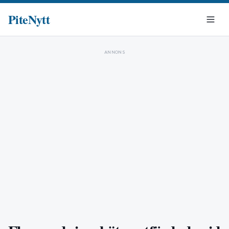
PiteNytt
ANNONS