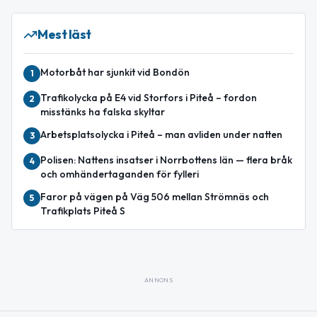
Mest läst
Motorbåt har sjunkit vid Bondön
1
Trafikolycka på E4 vid Storfors i Piteå – fordon
2
misstänks ha falska skyltar
Arbetsplatsolycka i Piteå – man avliden under natten
3
Polisen: Nattens insatser i Norrbottens län — flera bråk
4
och omhändertaganden för fylleri
Faror på vägen på Väg 506 mellan Strömnäs och
5
Trafikplats Piteå S
ANNONS