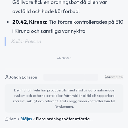
Gällivare fick en ordningsbot då bilen var
avställd och hade körförbud.
20.42, Kiruna:
Tio förare kontrollerades på E10
i Kiruna och samtliga var nyktra.
Källa: Polisen
ANNONS
Johan Larsson
Anmäl fel
Den här artikeln har producerats med stöd av automatiserade
system och externa datakällor. Vårt mål är alltid att rapportera
korrekt, sakligt och relevant. Trots noggranna kontroller kan fel
förekomma.
Hem
Blåljus
Flera ordningsböter utfärdade vid trafikkontroll i Norrbotten