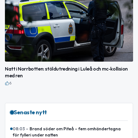
Natt i Norrbotten: stöldutredning i Luleå och mc-kollision
med ren
6
Senaste nytt
08:03
–
Brand söder om Piteå – fem omhändertagna
för fylleri under natten