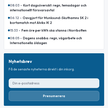
08:03
–
Kort dagsöversikt: regn, temadagar och
internationellt försvarsavtal
06:12
–
Oavgjort för Munksund-Skuthamns SK 2 i
bortamatch mot Alviks IK 2
15:33
–
Fem öre per kWh ska stanna i Norrbotten
08:05
–
Dagens snabba: regn, vägarbete och
Internationella öldagen
Nyhetsbrev
Få de senaste nyheterna direkt i din inkorg.
Prenumerera