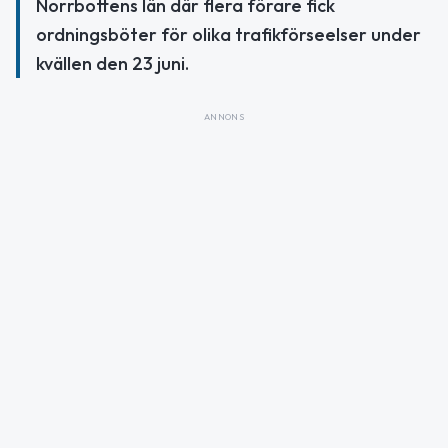
Norrbottens län där flera förare fick
ordningsböter för olika trafikförseelser under
kvällen den 23 juni.
ANNONS