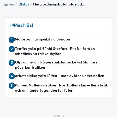
Hem
Blåljus
Flera ordningsbotar utdelade vid trafikkontroller i Norrbotten
Mest läst
Motorbåt har sjunkit vid Bondön
1
Trafikolycka på E4 vid Storfors i Piteå – fordon
2
misstänks ha falska skyltar
Olycka mellan två personbilar på E4 vid Storfors
3
påverkar trafiken
Arbetsplatsolycka i Piteå – man avliden under natten
4
Polisen: Nattens insatser i Norrbottens län — flera bråk
5
och omhändertaganden för fylleri
ANNONS