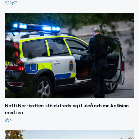
4
1
Natt i Norrbotten: stöldutredning i Luleå och mc-kollision
med ren
6