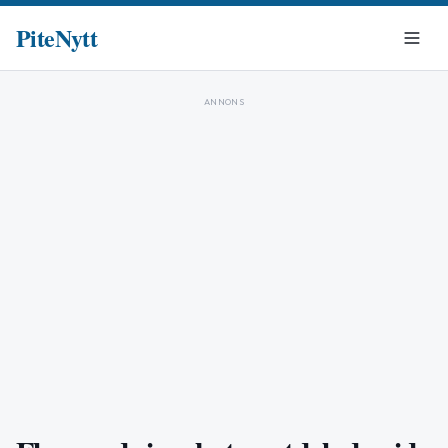
PiteNytt
ANNONS