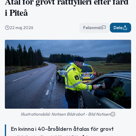
Åtal för grovt rattfylleri efter färd
i Piteå
22 maj 2026
Felanmäl
Dela
Illustrationsbild: Notisen Bildrobot - Bild Notisen
En kvinna i 40-årsåldern åtalas för grovt