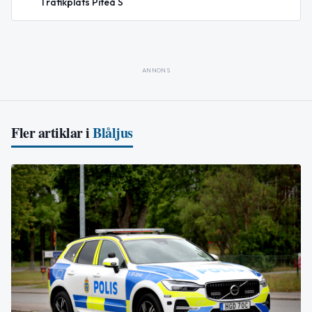
Trafikplats Piteå S
ANNONS
Fler artiklar i
Blåljus