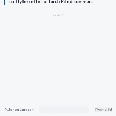
rattfylleri efter bilfärd i Piteå kommun.
ANNONS
Johan Larsson
Anmäl fel