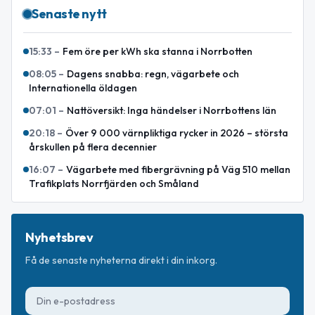
Senaste nytt
15:33
–
Fem öre per kWh ska stanna i Norrbotten
08:05
–
Dagens snabba: regn, vägarbete och
Internationella öldagen
07:01
–
Nattöversikt: Inga händelser i Norrbottens län
20:18
–
Över 9 000 värnpliktiga rycker in 2026 – största
årskullen på flera decennier
16:07
–
Vägarbete med fibergrävning på Väg 510 mellan
Trafikplats Norrfjärden och Småland
Nyhetsbrev
Få de senaste nyheterna direkt i din inkorg.