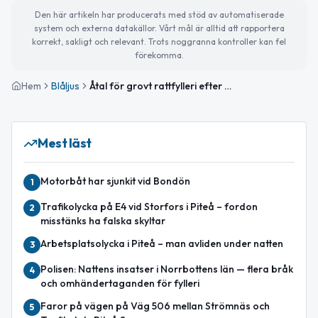
Den här artikeln har producerats med stöd av automatiserade
system och externa datakällor. Vårt mål är alltid att rapportera
korrekt, sakligt och relevant. Trots noggranna kontroller kan fel
förekomma.
Hem
Blåljus
Åtal för grovt rattfylleri efter färd i Piteå
Mest läst
Motorbåt har sjunkit vid Bondön
1
Trafikolycka på E4 vid Storfors i Piteå – fordon
2
misstänks ha falska skyltar
Arbetsplatsolycka i Piteå – man avliden under natten
3
Polisen: Nattens insatser i Norrbottens län — flera bråk
4
och omhändertaganden för fylleri
Faror på vägen på Väg 506 mellan Strömnäs och
5