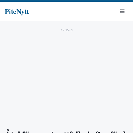
PiteNytt
ANNONS