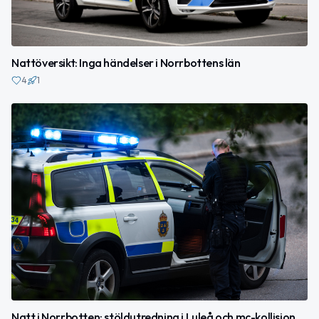
Nattöversikt: Inga händelser i Norrbottens län
4
1
Natt i Norrbotten: stöldutredning i Luleå och mc-kollision