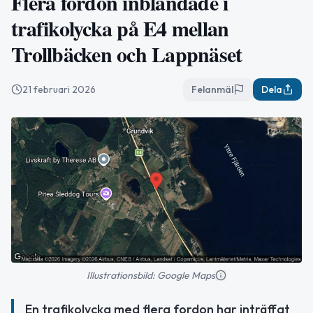
Flera fordon inblandade i
trafikolycka på E4 mellan
Trollbäcken och Lappnäset
21 februari 2026
Felanmäl
Dela
Illustrationsbild: Google Maps
En trafikolycka med flera fordon har inträffat