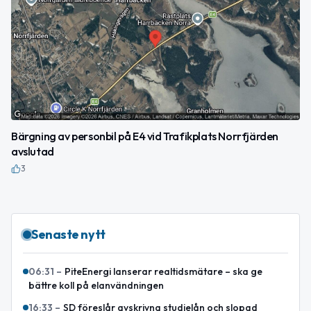
Bärgning av personbil på E4 vid Trafikplats Norrfjärden
avslutad
3
Senaste nytt
06:31
–
PiteEnergi lanserar realtidsmätare – ska ge
bättre koll på elanvändningen
16:33
–
SD föreslår avskrivna studielån och slopad