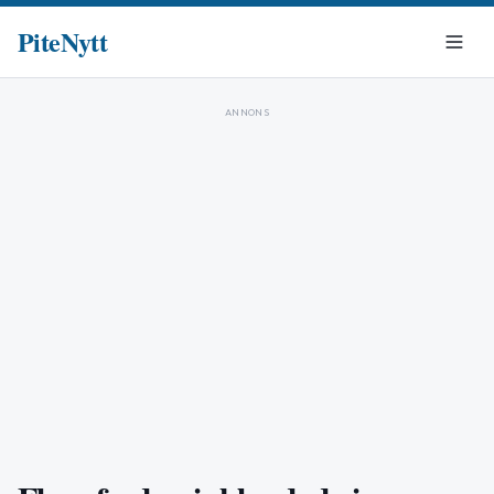
PiteNytt
ANNONS