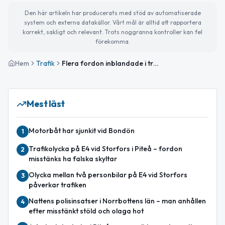
Den här artikeln har producerats med stöd av automatiserade
system och externa datakällor. Vårt mål är alltid att rapportera
korrekt, sakligt och relevant. Trots noggranna kontroller kan fel
förekomma.
Hem
Trafik
Flera fordon inblandade i trafikolycka på E4 mellan Trollbäcken och Lappnäset
Mest läst
Motorbåt har sjunkit vid Bondön
1
Trafikolycka på E4 vid Storfors i Piteå – fordon
2
misstänks ha falska skyltar
Olycka mellan två personbilar på E4 vid Storfors
3
påverkar trafiken
Nattens polisinsatser i Norrbottens län – man anhållen
4
efter misstänkt stöld och olaga hot