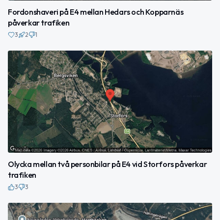
Fordonshaveri på E4 mellan Hedars och Kopparnäs
påverkar trafiken
3
2
1
Olycka mellan två personbilar på E4 vid Storfors påverkar
trafiken
3
3