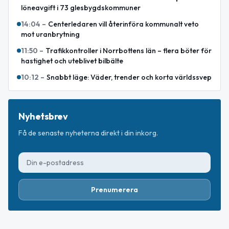
löneavgift i 73 glesbygdskommuner
14:04
–
Centerledaren vill återinföra kommunalt veto
mot uranbrytning
11:50
–
Trafikkontroller i Norrbottens län – flera böter för
hastighet och uteblivet bilbälte
10:12
–
Snabbt läge: Väder, trender och korta världssvep
Nyhetsbrev
Få de senaste nyheterna direkt i din inkorg.
Prenumerera