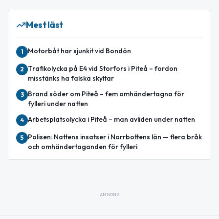
Mest läst
Motorbåt har sjunkit vid Bondön
1
Trafikolycka på E4 vid Storfors i Piteå – fordon
2
misstänks ha falska skyltar
Brand söder om Piteå – fem omhändertagna för
3
fylleri under natten
Arbetsplatsolycka i Piteå – man avliden under natten
4
Polisen: Nattens insatser i Norrbottens län — flera bråk
5
och omhändertaganden för fylleri
ANNONS