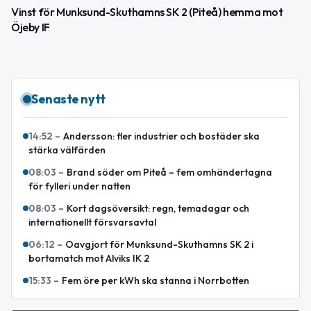
Vinst för Munksund-Skuthamns SK 2 (Piteå) hemma mot
Öjeby IF
Senaste nytt
14:52
–
Andersson: fler industrier och bostäder ska
stärka välfärden
08:03
–
Brand söder om Piteå – fem omhändertagna
för fylleri under natten
08:03
–
Kort dagsöversikt: regn, temadagar och
internationellt försvarsavtal
06:12
–
Oavgjort för Munksund-Skuthamns SK 2 i
bortamatch mot Alviks IK 2
15:33
–
Fem öre per kWh ska stanna i Norrbotten