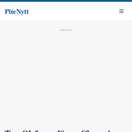
PiteNytt
ANNONS