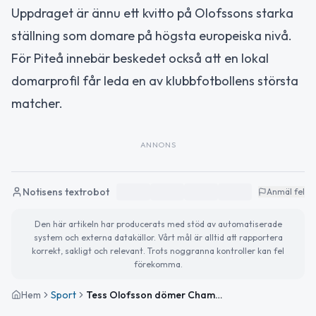
Uppdraget är ännu ett kvitto på Olofssons starka
ställning som domare på högsta europeiska nivå.
För Piteå innebär beskedet också att en lokal
domarprofil får leda en av klubbfotbollens största
matcher.
ANNONS
Notisens textrobot
Anmäl fel
Den här artikeln har producerats med stöd av automatiserade
system och externa datakällor. Vårt mål är alltid att rapportera
korrekt, sakligt och relevant. Trots noggranna kontroller kan fel
förekomma.
Hem
Sport
Tess Olofsson dömer Champions League-finalen