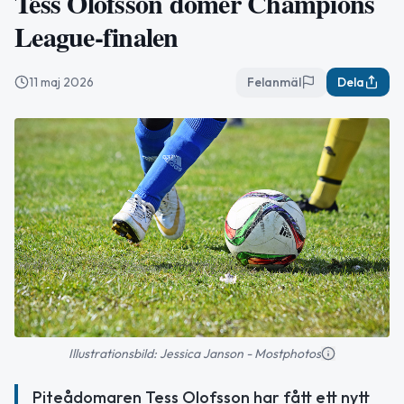
Tess Olofsson dömer Champions
League-finalen
11 maj 2026
Felanmäl
Dela
Illustrationsbild: Jessica Janson - Mostphotos
Piteådomaren Tess Olofsson har fått ett nytt