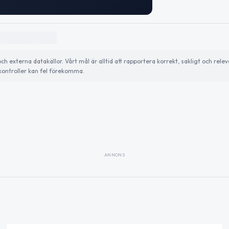
externa datakällor. Vårt mål är alltid att rapportera korrekt, sakligt och relev
ontroller kan fel förekomma.
ANNONS