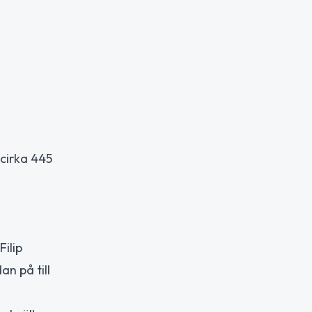
 cirka 445
ilip
n på till