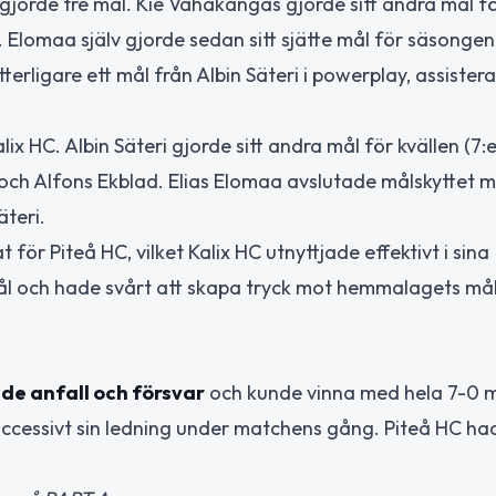
gjorde tre mål. Kie Vähäkangas gjorde sitt andra mål fö
a. Elomaa själv gjorde sedan sitt sjätte mål för säsonge
erligare ett mål från Albin Säteri i powerplay, assister
ix HC. Albin Säteri gjorde sitt andra mål för kvällen (7:e
 och Alfons Ekblad. Elias Elomaa avslutade målskyttet m
äteri.
ör Piteå HC, vilket Kalix HC utnyttjade effektivt i sina
ål och hade svårt att skapa tryck mot hemmalagets mål
både anfall och försvar
och kunde vinna med hela 7-0 m
ccessivt sin ledning under matchens gång. Piteå HC ha