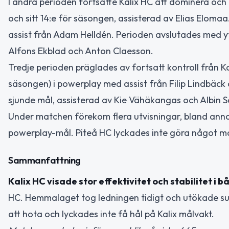
I andra perioden fortsatte Kalix HC att dominera och 
och sitt 14:e för säsongen, assisterad av Elias Eloma
assist från Adam Helldén. Perioden avslutades med ytt
Alfons Ekblad och Anton Claesson.
Tredje perioden präglades av fortsatt kontroll från Kal
säsongen) i powerplay med assist från Filip Lindbäck
sjunde mål, assisterad av Kie Vähäkangas och Albin S
Under matchen förekom flera utvisningar, bland annat f
powerplay-mål. Piteå HC lyckades inte göra något m
Sammanfattning
Kalix HC visade stor effektivitet och stabilitet i 
HC. Hemmalaget tog ledningen tidigt och utökade su
att hota och lyckades inte få hål på Kalix målvakt.