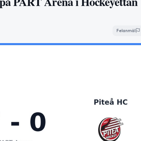
på PART Arena i Hockeyettan
Felanmäl