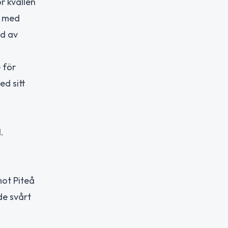
r kvällen
n med
ad av
 för
ed sitt
.
ot Piteå
de svårt