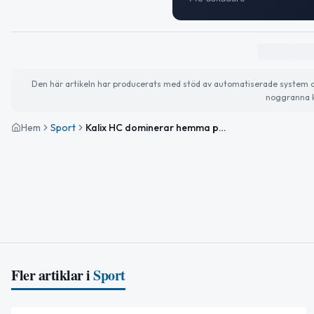
Den här artikeln har producerats med stöd av automatiserade system och 
noggranna k
Hem
Sport
Kalix HC dominerar hemma på PART Arena i Hockeyettan Norra
Fler artiklar i
Sport