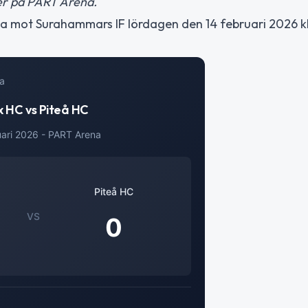
er på PART Arena.
a mot Surahammars IF lördagen den 14 februari 2026 
a
x HC vs Piteå HC
uari 2026 - PART Arena
Piteå HC
VS
0