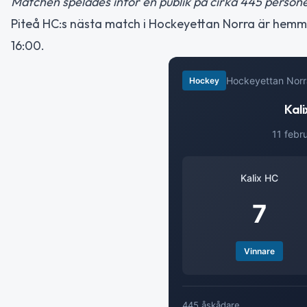
Matchen spelades inför en publik på cirka 445 person
Piteå HC:s nästa match i Hockeyettan Norra är hemm
16:00.
Hockeyettan Norr
Hockey
Kali
11 febr
Kalix HC
7
Vinnare
445 åskådare