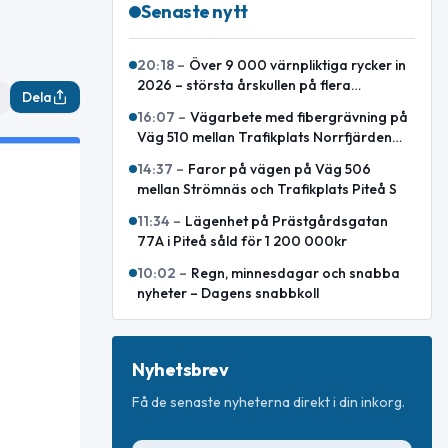
Senaste nytt
20:18
–
Över 9 000 värnpliktiga rycker in
2026 – största årskullen på flera
Dela
decennier
16:07
–
Vägarbete med fibergrävning på
Väg 510 mellan Trafikplats Norrfjärden
och Småland
14:37
–
Faror på vägen på Väg 506
mellan Strömnäs och Trafikplats Piteå S
11:34
–
Lägenhet på Prästgårdsgatan
77A i Piteå såld för 1 200 000kr
10:02
–
Regn, minnesdagar och snabba
nyheter – Dagens snabbkoll
Nyhetsbrev
Få de senaste nyheterna direkt i din inkorg.