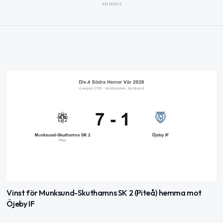
ANNONS
Vinst för Munksund-Skuthamns SK 2 (Piteå) hemma mot
Öjeby IF