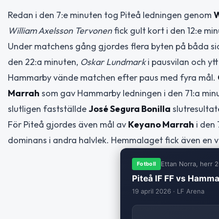
Redan i den 7:e minuten tog Piteå ledningen genom
W
William Axelsson Tervonen
fick gult kort i den 12:e mi
Under matchens gång gjordes flera byten på båda s
den 22:a minuten,
Oskar Lundmark
i pausvilan och yt
Hammarby vände matchen efter paus med fyra mål.
Marrah
som gav Hammarby ledningen i den 71:a min
slutligen fastställde
José Segura Bonilla
slutresultat
För Piteå gjordes även mål av
Keyano Marrah
i den 
dominans i andra halvlek. Hemmalaget fick även en va
Ettan Norra, herr 
Fotboll
Piteå IF FF vs Hamma
19 april 2026 · LF Arena