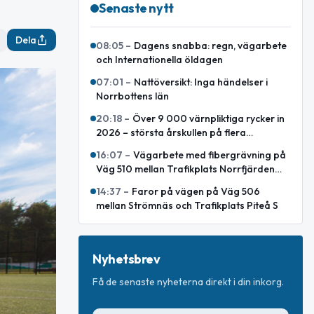
Senaste nytt
Dela
08:05
–
Dagens snabba: regn, vägarbete
och Internationella öldagen
07:01
–
Nattöversikt: Inga händelser i
Norrbottens län
20:18
–
Över 9 000 värnpliktiga rycker in
2026 – största årskullen på flera
decennier
16:07
–
Vägarbete med fibergrävning på
Väg 510 mellan Trafikplats Norrfjärden
och Småland
14:37
–
Faror på vägen på Väg 506
mellan Strömnäs och Trafikplats Piteå S
Nyhetsbrev
Få de senaste nyheterna direkt i din inkorg.