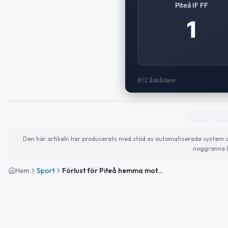
Piteå IF FF
1
612 åskådare
Den här artikeln har producerats med stöd av automatiserade system och 
noggranna k
Hem
Sport
Förlust för Piteå hemma mot Hammarby TFF