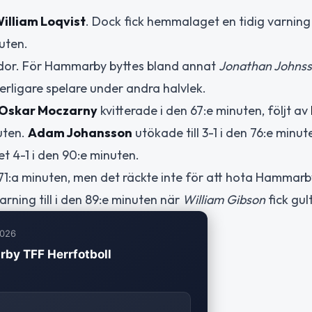
illiam Loqvist
. Dock fick hemmalaget en tidig varning
nuten.
idor. För Hammarby byttes bland annat
Jonathan Johns
terligare spelare under andra halvlek.
Oskar Moczarny
kvitterade i den 67:e minuten, följt av
uten.
Adam Johansson
utökade till 3-1 i den 76:e minu
et 4-1 i den 90:e minuten.
71:a minuten, men det räckte inte för att hota Hammarb
rning till i den 89:e minuten när
William Gibson
fick gult
2026
rby TFF Herrfotboll