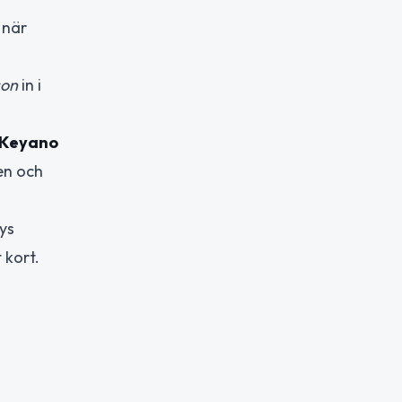
 när
son
in i
Keyano
ten och
ys
 kort.