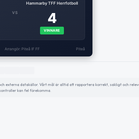
Hammarby TFF Herrfotboll
4
VS
VINNARE
Arrangör: Piteå IF FF
Piteå
externa datakällor. Vårt mål är alltid att rapportera korrekt, sakligt och relev
ontroller kan fel förekomma.