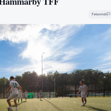
ot Hammarby TFF
Felanmäl