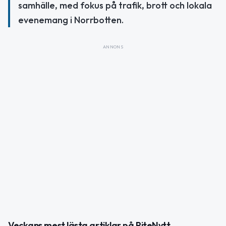
samhälle, med fokus på trafik, brott och lokala
evenemang i Norrbotten.
ANNONS
Veckans mest lästa artiklar på PiteNytt