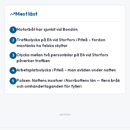
Mest läst
Motorbåt har sjunkit vid Bondön
1
Trafikolycka på E4 vid Storfors i Piteå – fordon
2
misstänks ha falska skyltar
Olycka mellan två personbilar på E4 vid Storfors
3
påverkar trafiken
Arbetsplatsolycka i Piteå – man avliden under natten
4
Polisen: Nattens insatser i Norrbottens län — flera bråk
5
och omhändertaganden för fylleri
ANNONS