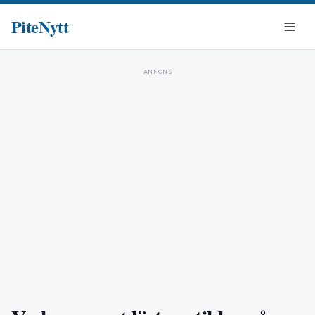
PiteNytt
ANNONS