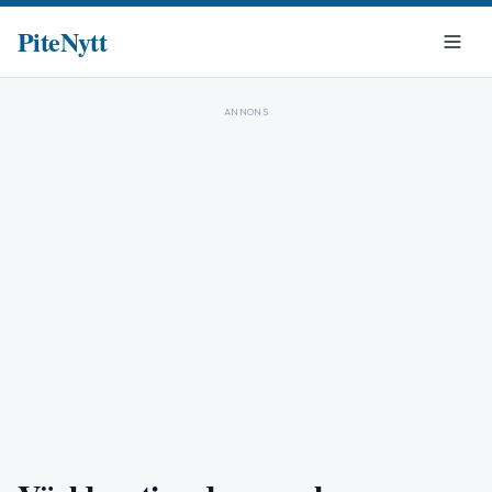
PiteNytt
ANNONS