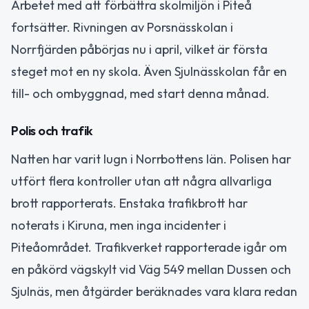
Arbetet med att förbättra skolmiljön i Piteå
fortsätter. Rivningen av Porsnässkolan i
Norrfjärden påbörjas nu i april, vilket är första
steget mot en ny skola. Även Sjulnässkolan får en
till- och ombyggnad, med start denna månad.
Polis och trafik
Natten har varit lugn i Norrbottens län. Polisen har
utfört flera kontroller utan att några allvarliga
brott rapporterats. Enstaka trafikbrott har
noterats i Kiruna, men inga incidenter i
Piteåområdet. Trafikverket rapporterade igår om
en påkörd vägskylt vid Väg 549 mellan Dussen och
Sjulnäs, men åtgärder beräknades vara klara redan