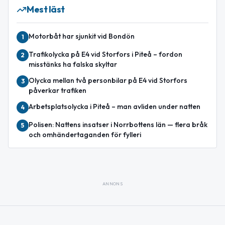
Mest läst
Motorbåt har sjunkit vid Bondön
1
Trafikolycka på E4 vid Storfors i Piteå – fordon
2
misstänks ha falska skyltar
Olycka mellan två personbilar på E4 vid Storfors
3
påverkar trafiken
Arbetsplatsolycka i Piteå – man avliden under natten
4
Polisen: Nattens insatser i Norrbottens län — flera bråk
5
och omhändertaganden för fylleri
ANNONS