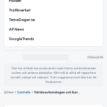
Polisen
Trafikverket
TemaDagar.se
AP News
GoogleTrends
Anmäl fel
Den här artikeln har producerats med stöd av automatiserade
system och externa datakällor. Vårt mål är alltid att rapportera
korrekt, sakligt och relevant. Trots noggranna kontroller kan fel
förekomma.
Hem
Samhälle
Världsautismdagen och barnbokens betydelse uppmärksammas idag