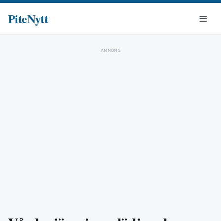
PiteNytt
ANNONS