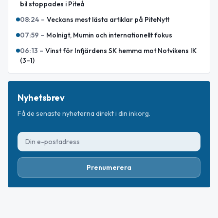
bil stoppades i Piteå
08:24
–
Veckans mest lästa artiklar på PiteNytt
07:59
–
Molnigt, Mumin och internationellt fokus
06:13
–
Vinst för Infjärdens SK hemma mot Notvikens IK
(3–1)
Nyhetsbrev
Få de senaste nyheterna direkt i din inkorg.
Prenumerera