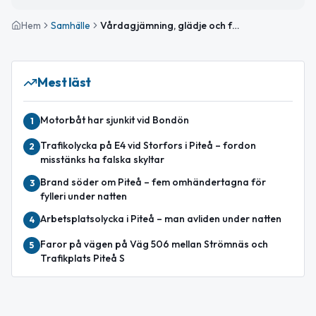
Hem
Samhälle
Vårdagjämning, glädje och fullspäckad helg i Piteå
Mest läst
Motorbåt har sjunkit vid Bondön
1
Trafikolycka på E4 vid Storfors i Piteå – fordon
2
misstänks ha falska skyltar
Brand söder om Piteå – fem omhändertagna för
3
fylleri under natten
Arbetsplatsolycka i Piteå – man avliden under natten
4
Faror på vägen på Väg 506 mellan Strömnäs och
5
Trafikplats Piteå S