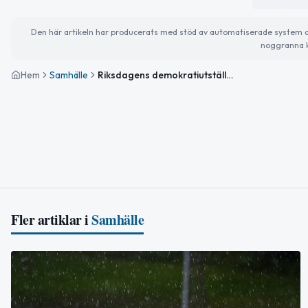
Den här artikeln har producerats med stöd av automatiserade system och 
noggranna k
Hem
Samhälle
Riksdagens demokratiutställning invigs i Piteå 2026
Fler artiklar i
Samhälle