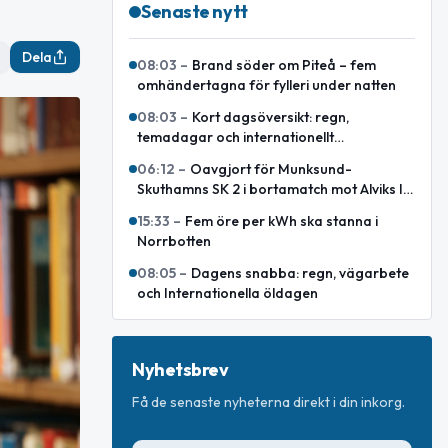
Senaste nytt
Dela
08:03
–
Brand söder om Piteå – fem
omhändertagna för fylleri under natten
08:03
–
Kort dagsöversikt: regn,
temadagar och internationellt
försvarsavtal
06:12
–
Oavgjort för Munksund-
Skuthamns SK 2 i bortamatch mot Alviks IK
2
15:33
–
Fem öre per kWh ska stanna i
Norrbotten
08:05
–
Dagens snabba: regn, vägarbete
och Internationella öldagen
Nyhetsbrev
Få de senaste nyheterna direkt i din inkorg.