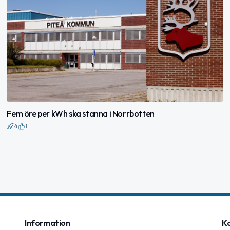
Fem öre per kWh ska stanna i Norrbotten
4
1
Information
K