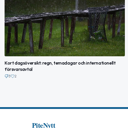
Kort dagsöversikt: regn, temadagar och internationellt
försvarsavtal
3
2
PiteNytt