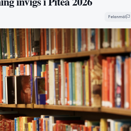
ng invigs i Piteå 2026
Felanmäl