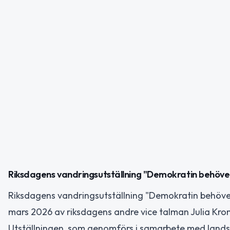
Riksdagens vandringsutställning "Demokratin behöver d
Riksdagens vandringsutställning "Demokratin behöver 
mars 2026 av riksdagens andre vice talman Julia Kro
Utställningen, som genomförs i samarbete med landshö