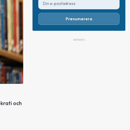
Prenumerera
ANNONS
krati och