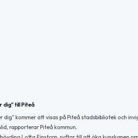
ig" till Piteå
dig" kommer att visas på Piteå stadsbibliotek och invi
nlid, rapporterar Piteå kommun.
vding Lotta Finstorp, syftar till att öka kunskapen om