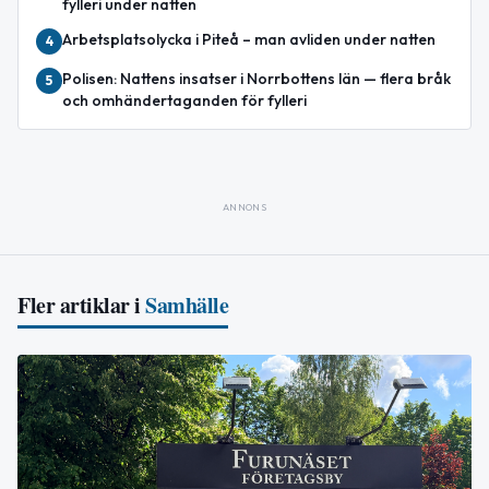
fylleri under natten
Arbetsplatsolycka i Piteå – man avliden under natten
4
Polisen: Nattens insatser i Norrbottens län — flera bråk
5
och omhändertaganden för fylleri
ANNONS
Fler artiklar i
Samhälle