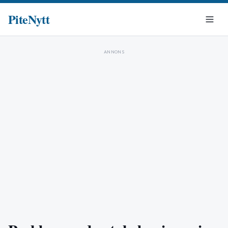
PiteNytt
ANNONS