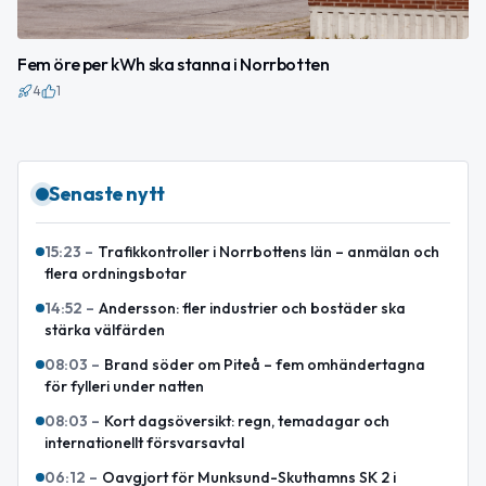
Fem öre per kWh ska stanna i Norrbotten
4
1
Senaste nytt
15:23
–
Trafikkontroller i Norrbottens län – anmälan och
flera ordningsbotar
14:52
–
Andersson: fler industrier och bostäder ska
stärka välfärden
08:03
–
Brand söder om Piteå – fem omhändertagna
för fylleri under natten
08:03
–
Kort dagsöversikt: regn, temadagar och
internationellt försvarsavtal
06:12
–
Oavgjort för Munksund-Skuthamns SK 2 i