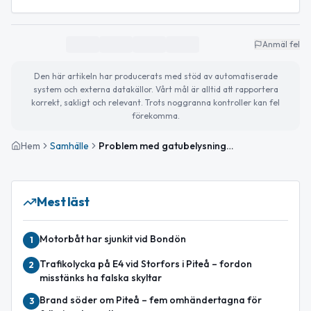
Anmäl fel
Den här artikeln har producerats med stöd av automatiserade
system och externa datakällor. Vårt mål är alltid att rapportera
korrekt, sakligt och relevant. Trots noggranna kontroller kan fel
förekomma.
Hem
Samhälle
Problem med gatubelysningen i Piteå kopplas till extrem kyla
Mest läst
Motorbåt har sjunkit vid Bondön
1
Trafikolycka på E4 vid Storfors i Piteå – fordon
2
misstänks ha falska skyltar
Brand söder om Piteå – fem omhändertagna för
3