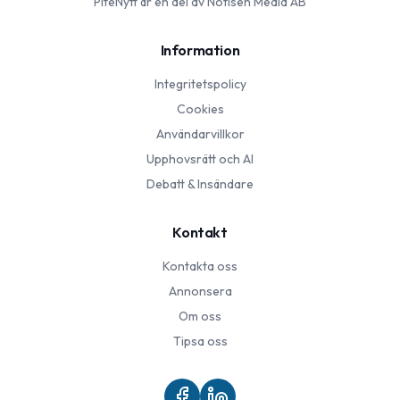
PiteNytt
är en del av Notisen Media AB
Information
Integritetspolicy
Cookies
Användarvillkor
Upphovsrätt och AI
Debatt & Insändare
Kontakt
Kontakta oss
Annonsera
Om oss
Tipsa oss