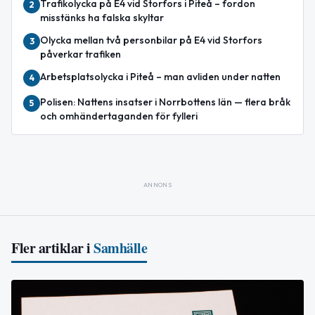
Trafikolycka på E4 vid Storfors i Piteå – fordon
2
misstänks ha falska skyltar
Olycka mellan två personbilar på E4 vid Storfors
3
påverkar trafiken
Arbetsplatsolycka i Piteå – man avliden under natten
4
Polisen: Nattens insatser i Norrbottens län — flera bråk
5
och omhändertaganden för fylleri
ANNONS
Fler artiklar i
Samhälle