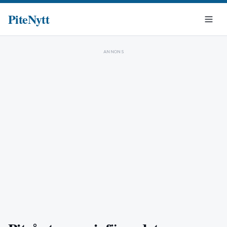
PiteNytt
ANNONS