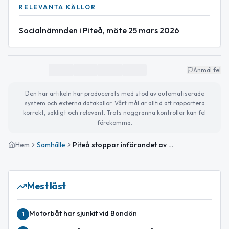
RELEVANTA KÄLLOR
Socialnämnden i Piteå, möte 25 mars 2026
Anmäl fel
Den här artikeln har producerats med stöd av automatiserade
system och externa datakällor. Vårt mål är alltid att rapportera
korrekt, sakligt och relevant. Trots noggranna kontroller kan fel
förekomma.
Hem
Samhälle
Piteå stoppar införandet av digitala inköp i hemtjänst
Mest läst
Motorbåt har sjunkit vid Bondön
1