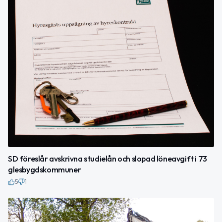
SD föreslår avskrivna studielån och slopad löneavgift i 73
glesbygdskommuner
5
1