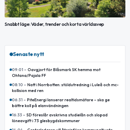
Snabbt läge: Väder, trender och korta världssvep
Senaste nytt
09:01
–
Oavgjort för Blåsmark SK hemma mot
Ohtana/Pajala FF
08:10
–
Natt i Norrbotten: stöldutredning i Luleå och mc-
kollision med ren
06:31
–
PiteEnergi lanserar realtidsmätare – ska ge
bättre koll på elanvändningen
16:33
–
SD föreslår avskrivna studielån och slopad
löneavgift i 73 glesbygdskommuner
14:04
–
Centerledaren vill återinföra kommunalt veto