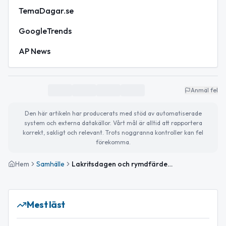
TemaDagar.se
GoogleTrends
AP News
Anmäl fel
Den här artikeln har producerats med stöd av automatiserade
system och externa datakällor. Vårt mål är alltid att rapportera
korrekt, sakligt och relevant. Trots noggranna kontroller kan fel
förekomma.
Hem
Samhälle
Lakritsdagen och rymdfärder firas – tips på dagens evenemang
Mest läst