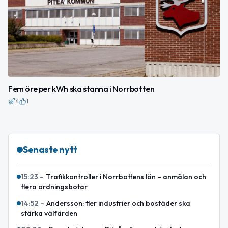
Fem öre per kWh ska stanna i Norrbotten
4
1
Senaste nytt
15:23
–
Trafikkontroller i Norrbottens län – anmälan och
flera ordningsbotar
14:52
–
Andersson: fler industrier och bostäder ska
stärka välfärden