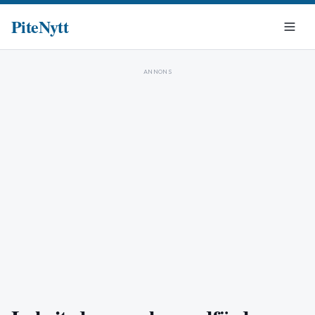
PiteNytt
ANNONS