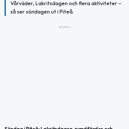
Vårväder, Lakritsdagen och flera aktiviteter –
så ser söndagen ut i Piteå.
ANNONS
Söndag i Piteå: Lakritsdagen, rymdfärder och