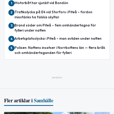
Motorbåt har sjunkit vid Bondön
1
Trafikolycka på E4 vid Storfors i Piteå – fordon
2
misstänks ha falska skyltar
Brand söder om Piteå – fem omhändertagna för
3
fylleri under natten
Arbetsplatsolycka i Piteå – man avliden under natten
4
Polisen: Nattens insatser i Norrbottens län — flera bråk
5
och omhändertaganden för fylleri
ANNONS
Fler artiklar i
Samhälle