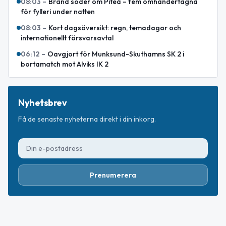
08:03
–
Brand söder om Piteå – fem omhändertagna
för fylleri under natten
08:03
–
Kort dagsöversikt: regn, temadagar och
internationellt försvarsavtal
06:12
–
Oavgjort för Munksund-Skuthamns SK 2 i
bortamatch mot Alviks IK 2
Nyhetsbrev
Få de senaste nyheterna direkt i din inkorg.
Prenumerera