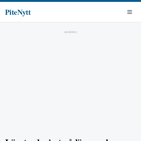
PiteNytt
ANNONS