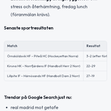
stress och återhämtning, fredag lunch
(föranmälan krävs).
Senaste sportresultaten
Match
Resultat
Örnsköldsvik HF – Piteå HC (Hockeyettan Norra)
3–2 (efter förlä
Kiruna HK – Norrfjärdens IF (Handboll Herr 2 Norr)
22–29
Lillpite IF – Härnösands HF (Handboll Dam 2 Norr)
27–19
Trendar på Google Search just nu:
real madrid mot getafe