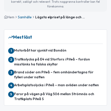
korrekt, sakligt och relevant. Trots noggranna kontroller kan fel
förekomma.
Hem
Samhälle
Lägsta elpriset på länge och temadag för natur- och djurliv
Mest läst
Motorbåt har sjunkit vid Bondön
1
Trafikolycka på E4 vid Storfors i Piteå – fordon
2
misstänks ha falska skyltar
Brand söder om Piteå – fem omhändertagna för
3
fylleri under natten
Arbetsplatsolycka i Piteå – man avliden under natten
4
Faror på vägen på Väg 506 mellan Strömnäs och
5
Trafikplats Piteå S