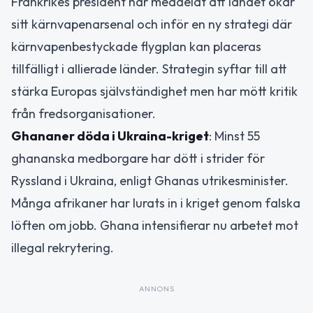
Frankrikes president har meddelat att landet ökar
sitt kärnvapenarsenal och inför en ny strategi där
kärnvapenbestyckade flygplan kan placeras
tillfälligt i allierade länder. Strategin syftar till att
stärka Europas självständighet men har mött kritik
från fredsorganisationer.
Ghananer döda i Ukraina-kriget
: Minst 55
ghananska medborgare har dött i strider för
Ryssland i Ukraina, enligt Ghanas utrikesminister.
Många afrikaner har lurats in i kriget genom falska
löften om jobb. Ghana intensifierar nu arbetet mot
illegal rekrytering.
ANNONS