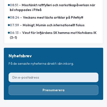
08:51
–
Misstänkt rattfylleri och narkotikapåverkan när
bil stoppades i Piteå
08:24
–
Veckans mest lästa artiklar på PiteNytt
07:59
–
Molnigt, Mumin och internationellt fokus
06:13
–
Vinst för Infjärdens SK hemma mot Notvikens IK
(3–1)
Nyhetsbrev
Få de senaste nyheterna direkt i din inkorg.
Prenumerera