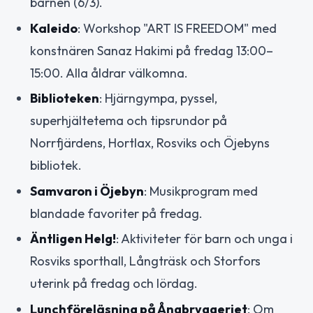
barnen (6/3).
Kaleido
: Workshop "ART IS FREEDOM" med
konstnären Sanaz Hakimi på fredag 13:00–
15:00. Alla åldrar välkomna.
Biblioteken
: Hjärngympa, pyssel,
superhjältetema och tipsrundor på
Norrfjärdens, Hortlax, Rosviks och Öjebyns
bibliotek.
Samvaron i Öjebyn
: Musikprogram med
blandade favoriter på fredag.
Äntligen Helg!
: Aktiviteter för barn och unga i
Rosviks sporthall, Långträsk och Storfors
uterink på fredag och lördag.
Lunchföreläsning på Ångbryggeriet
: Om