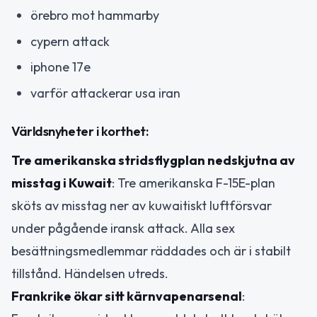
örebro mot hammarby
cypern attack
iphone 17e
varför attackerar usa iran
Världsnyheter i korthet:
Tre amerikanska stridsflygplan nedskjutna av
misstag i Kuwait
: Tre amerikanska F-15E-plan
sköts av misstag ner av kuwaitiskt luftförsvar
under pågående iransk attack. Alla sex
besättningsmedlemmar räddades och är i stabilt
tillstånd. Händelsen utreds.
Frankrike ökar sitt kärnvapenarsenal
: