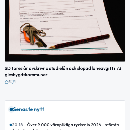
SD föreslår avskrivna studielån och slopad löneavgift i 73
glesbygdskommuner
5
1
Senaste nytt
20:18
–
Över 9 000 värnpliktiga rycker in 2026 – största