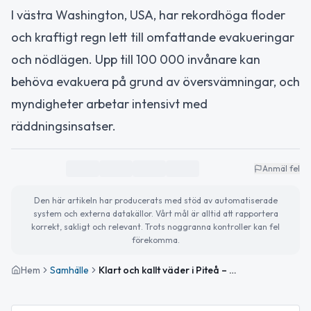
I västra Washington, USA, har rekordhöga floder
och kraftigt regn lett till omfattande evakueringar
och nödlägen. Upp till 100 000 invånare kan
behöva evakuera på grund av översvämningar, och
myndigheter arbetar intensivt med
räddningsinsatser.
Anmäl fel
Den här artikeln har producerats med stöd av automatiserade
system och externa datakällor. Vårt mål är alltid att rapportera
korrekt, sakligt och relevant. Trots noggranna kontroller kan fel
förekomma.
Hem
Samhälle
Klart och kallt väder i Piteå – planera för kommande julkonserter och kreativa mötesplatser