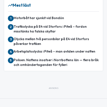
Mest läst
Motorbåt har sjunkit vid Bondön
1
Trafikolycka på E4 vid Storfors i Piteå – fordon
2
misstänks ha falska skyltar
Olycka mellan två personbilar på E4 vid Storfors
3
påverkar trafiken
Arbetsplatsolycka i Piteå – man avliden under natten
4
Polisen: Nattens insatser i Norrbottens län — flera bråk
5
och omhändertaganden för fylleri
ANNONS