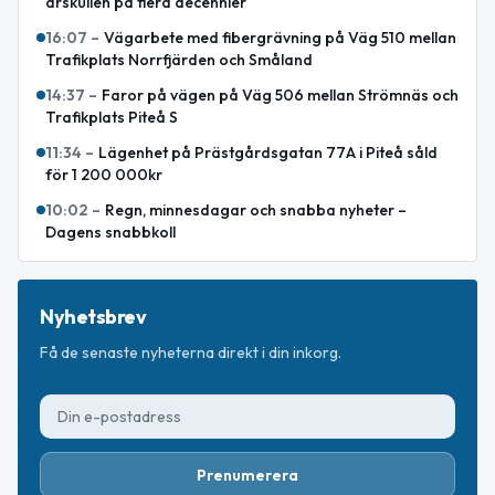
årskullen på flera decennier
16:07
–
Vägarbete med fibergrävning på Väg 510 mellan
Trafikplats Norrfjärden och Småland
14:37
–
Faror på vägen på Väg 506 mellan Strömnäs och
Trafikplats Piteå S
11:34
–
Lägenhet på Prästgårdsgatan 77A i Piteå såld
för 1 200 000kr
10:02
–
Regn, minnesdagar och snabba nyheter –
Dagens snabbkoll
Nyhetsbrev
Få de senaste nyheterna direkt i din inkorg.
Prenumerera