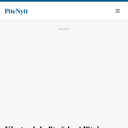
PiteNytt
ANNONS