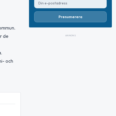
Prenumerera
 kommun.
r de
ANNONS
a.
i- och