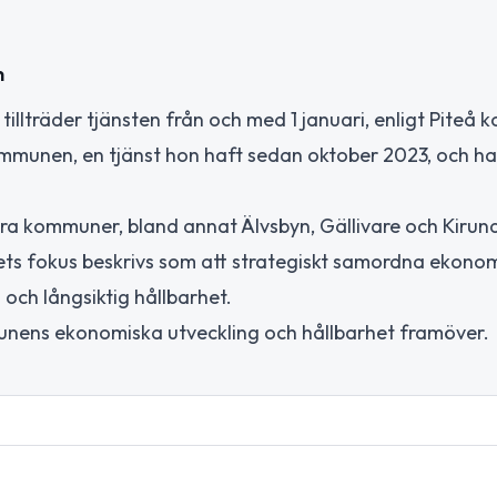
n
illträder tjänsten från och med 1 januari, enligt Piteå
mmunen, en tjänst hon haft sedan oktober 2023, och ha
era kommuner, bland annat Älvsbyn, Gällivare och Kirun
ts fokus beskrivs som att strategiskt samordna ekonom
och långsiktig hållbarhet.
munens ekonomiska utveckling och hållbarhet framöver.