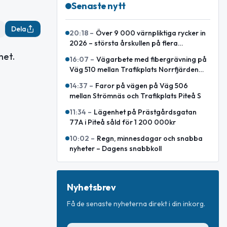
Senaste nytt
Dela
20:18
–
Över 9 000 värnpliktiga rycker in
2026 – största årskullen på flera
decennier
het.
16:07
–
Vägarbete med fibergrävning på
Väg 510 mellan Trafikplats Norrfjärden
och Småland
14:37
–
Faror på vägen på Väg 506
mellan Strömnäs och Trafikplats Piteå S
11:34
–
Lägenhet på Prästgårdsgatan
77A i Piteå såld för 1 200 000kr
10:02
–
Regn, minnesdagar och snabba
nyheter – Dagens snabbkoll
Nyhetsbrev
Få de senaste nyheterna direkt i din inkorg.