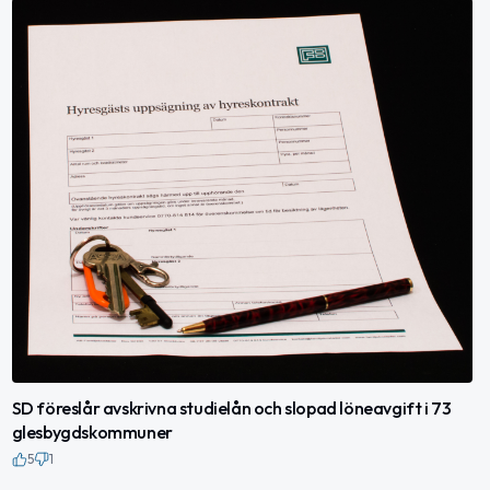
SD föreslår avskrivna studielån och slopad löneavgift i 73
glesbygdskommuner
5
1