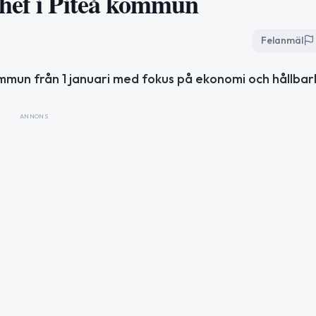
chef i Piteå kommun
Felanmäl
ommun från 1 januari med fokus på ekonomi och hållbar
ANNONS